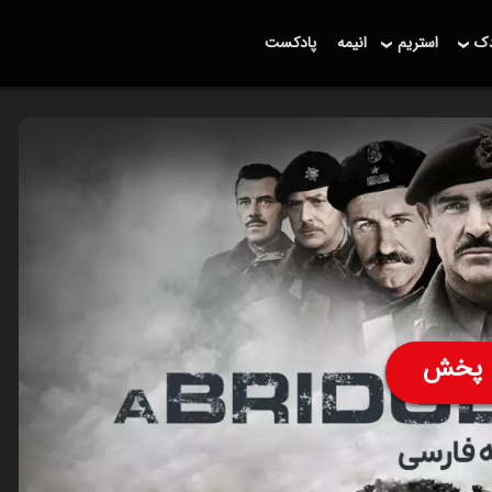
دک
استریم
انیمه
پادکست
پخش