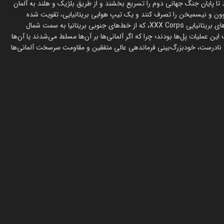
باغ است که در سپتامبر ۱۹۴۴، متفقین کوشیدند تا پایان جنگ جهانی دوم را تسریع بخشند و از طریق بلژیک و هلند به آلمان
وون و نیسمیخن را تصرف کنند و یک تیپ هوایی بریتانیایی، تقویت شده
توسط یک بریگاد هوایی لهستانی، شهر آرنم را به کنترل خود درآورد. نیروهای بریتانیایی XXX Corps، که از خط‌های جنوبی بریتانیا به سمت شمال
ین عملیات پل‌ها بودند؛ چرا که اگر آلمانی‌ها بر آن‌ها مسلط می‌شدند یا آن‌ها
ات نادرست، خودبزرگ‌بینی فرماندهی عالی متفقین و مقاومت سرسخت آلمانی‌ها