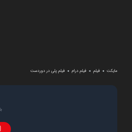
مایکت
فیلم
فیلم درام
فیلم پلی در دوردست
◄
◄
◄
با