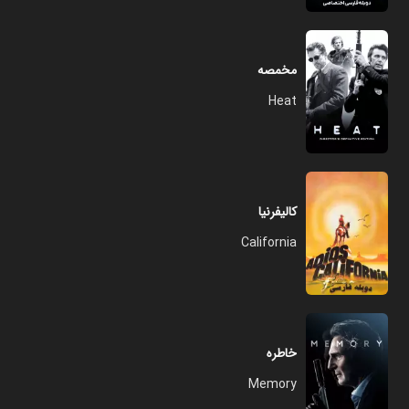
مخمصه
Heat
کالیفرنیا
California
خاطره
Memory