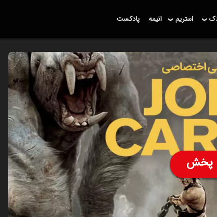
دک
استریم
انیمه
پادکست
پخش