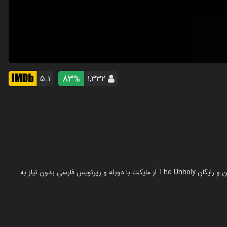
83
۵.۱
۱,۳۳۲
%
فیلم نامقدس در سال 2021 در ژانر ترسناک ساخته شده است. تماشای آنلاین و رایگان The Unholy از مایکت با دوبله و زیرنویس فارسی بدون نیاز به