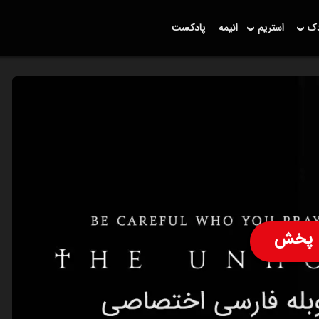
دک
استریم
انیمه
پادکست
پخش