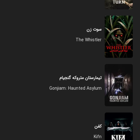
سوت زن
The Whistler
تیمارستان متروکه گنجیام
Gonjiam: Haunted Asylum
کفن
Kifn