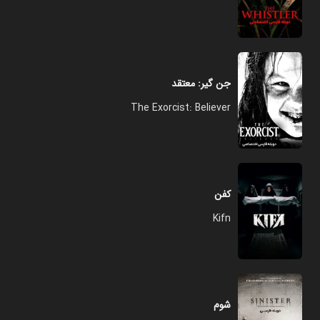
جن گیر: معتقد
The Exorcist: Believer
کفن
Kifn
شوم