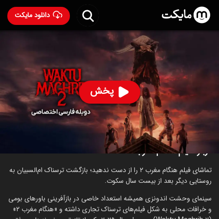
دانلود مایکت
فیلم هنگام مغرب ۲ با دوبله فارسی
- Waktu Maghrib 2
2025
81
۵.۹
۴۵۵
%
پخش
ساخت اندونزی سال 2025
ترسناک
درباره فیلم هنگام مغرب ۲
تماشای فیلم هنگام مغرب ۲ را از دست ندهید؛ بازگشت ترسناک ام‌السبیان به
روستایی دیگر بعد از بیست سال سکوت.
سینمای وحشت اندونزی همیشه استعداد خاصی در بازآفرینی باورهای بومی
و خرافات محلی به شکل فیلم‌های ترسناک تجاری داشته و «هنگام مغرب ۲»