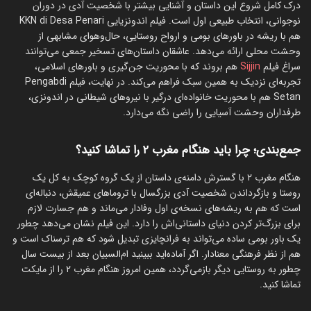
درک کامل شروع این داستان و آشنایی بیشتر با شخصیت آدی در دوران
نوجوانی، انتخاب طبیعی اول است. فیلم اندونزیایی KKN di Desa Penari
هم با ریشه در باورهای بومی و ارواح روستایی، حال‌وهوای مشابهی از
وحشت محلی ارائه می‌دهد. عاشقان داستان‌های تسخیر جمعی می‌توانند
سراغ فیلم
Sijjin
هم بروند که با محوریت جن‌گیری و باورهای اسلامی،
تجربه‌ای نزدیک به همین سبک فراهم می‌کند. در نهایت، فیلم Pengabdi
Setan هم با محوریت خانواده‌ای درگیر با نیروهای شیطانی در اندونزی،
طرفداران وحشت آسیایی را راضی نگه می‌دارد.
جمع‌بندی؛ چرا باید هنگام مغرب ۲ را تماشا کنید؟
هنگام مغرب ۲ با گسترش دامنه‌ی داستان از یک گروه کوچک به کل یک
روستا و بازگرداندن شخصیت آدی بزرگسال با تروماهای عمیقش، دنباله‌ای
است که هم به ریشه‌های نسخه‌ی اول وفادار می‌ماند و هم جسارت لازم
برای بزرگ‌تر کردن دنیای داستانی‌اش را دارد. این فیلم نشان می‌دهد چطور
یک باور بومی ساده می‌تواند به فرانچایزی تبدیل شود که هم ترسناک است و
هم از نظر فرهنگی معنادار. اگر آماده‌اید ببینید ام‌السبیان بعد از بیست سال
چطور به روستایی دیگر بازمی‌گردد، همین امروز هنگام مغرب ۲ را از مایکت
تماشا کنید.