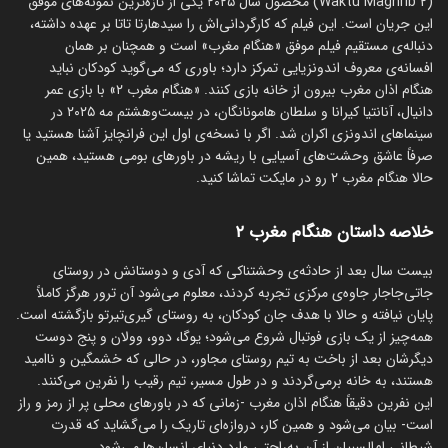
(Waktu Maghrib 2) محصول سال ۲۰۲۵ یکی از تازه‌ترین نمونه‌های موفق
این جریان است. این فیلم که کارگردانی‌اش را سیدهارتا تاتا بر عهده داشته،
دنباله‌ی مستقیم فیلم موفق «هنگام مغرب» است و همچنان بر همان
افسانه‌ی معروف اندونزیایی تمرکز دارد؛ باوری که می‌گوید کودکان نباید
هنگام اذان مغرب بیرون از خانه بازی کنند. «هنگام مغرب ۲» با بازی عمر
دانیال، آنانتیا کیرانا و سلطان هامونانگان، در بیست‌وهشتم مه ۲۰۲۵ در
سینماهای اندونزی اکران شد. اگر با نسخه‌ی اول این فرانچایز آشنا هستید یا
صرفاً عاشق وحشت‌های آسیایی با ریشه در باورهای بومی هستید، همین
حالا هنگام مغرب ۲ رو در مایکت تماشا کنید.
خلاصه داستان هنگام مغرب ۲
بیست سال بعد از حادثه‌ی وحشتناکی که آدی و دوستانش در روستای
جاتی‌جاجار جاوه‌ی مرکزی تجربه کردند، معلوم می‌شود آن ترور هرگز کاملاً
پایان نیافته و حالا با هدف جان کودکان، به روستای گیری‌تیرتو بازگشته است.
همه‌چیز از یک بازی فوتبال شروع می‌شود؛ یوگا، دوو، وولان و پنج دوست
دیگرشان بعد از باخت به تیم روستای مجاور، در حالی که خشمگین و ناامید
هستند، به خانه برمی‌گردند و در طول مسیر، تیم رقیب را نفرین می‌کنند.
این نفرین دقیقاً هنگام اذان مغرب -زمانی که در باورهای محلی پر از رمز و راز
است- بیان می‌شود و همین کار، دروازه‌ای تاریک را می‌گشاید که قدرت
شیطانی ام‌السبیان از آن به‌راحتی وارد دنیای انسان‌ها می‌شود.