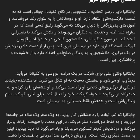
چایتانیا بابی، رهبر اتحادیه دانشجویی در کالج ککینادا، جوانی است که به
فلسفه مارکسیستی اعتقاد دارد. او و دوستانش را به عنوان رفقا می‌شناسد و
آموزه‌های پدربزرگش را دنبال می‌کند که می‌گوید رفیق کسی است که در
مبارزه علیه ظلم و جنایت به دیگران می‌پیوندد و تلاش می‌کند تا تغییراتی
ایجاد کند. در سوی دیگر، لیلی، دانشجوی کالجی در حیدرآباد و قهرمان
کریکت است که آرزو دارد در تیم ملی بازی کند. پس از از دست دادن برادرش
در یک درگیری دانشجویی، به زندگی صلح‌آمیز اعتقاد دارد و از خشونت و
پرخاشگری بیزار است.
چایتانیا وقتی لیلی برای شرکت در یک مراسم عروسی به ککینادا می‌آید،
مجذوب او می‌شود و عشقش نسبت به او شکل می‌گیرد. اما مشاهده چایتانیا
در یکی از درگیری‌های کالجی او را ناامید می‌کند و او عشقش را رد کرده و به
حیدرآباد برمی‌گردد تا حرفه کریکت خود را دنبال کند. برای لیلی، کریکت تمام
زندگی‌اش است و هدفش فقط دستیابی به تیم ملی است.
چایتانیا که نمی‌تواند با رد عشقش کنار بیاید، به یک سفر یک ساله در جاده‌ها
می‌رود و به نقاط دورافتاده سفر می‌کند. در این مدت، با طبیعت ارتباط برقرار
می‌کند و دردهایش کم‌کم تسکین می‌یابند و یاد می‌گیرد که باید بپذیرد لیلی
به سمت دیگری رفته است. او روش درمانی صدا درمانی با طبیعت را کشف