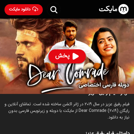
دانلود مایکت
فیلم هندی رفیق عزیز با دوبله فارسی
- Dear Comrade
(2019) 2019
91
۱,۰۰۰
%
پخش
ساخت هند سال 2019
رده سنی ۱۸+
هندی
اکشن
درام
عاشقانه
درباره فیلم رفیق عزیز
فیلم رفیق عزیز در سال 2019 در ژانر اکشن ساخته شده است. تماشای آنلاین و
رایگان Dear Comrade (2019) از مایکت با دوبله و زیرنویس فارسی بدون
نیاز به دانلود.
داستان فیلم رفیق عزیز