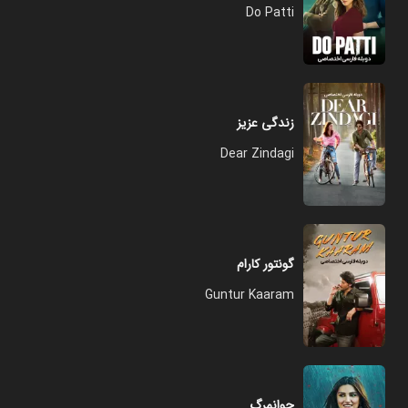
Do Patti
زندگی عزیز
Dear Zindagi
گونتور کارام
Guntur Kaaram
جوانمرگ