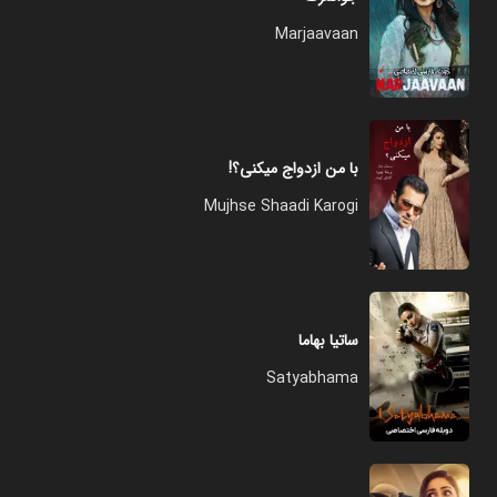
Marjaavaan
با من ازدواج میکنی؟!
Mujhse Shaadi Karogi
ساتیا بهاما
Satyabhama