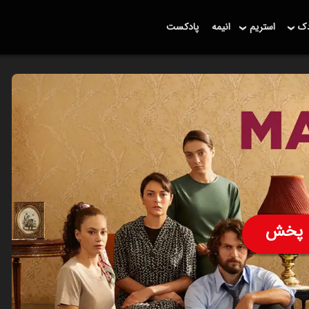
دک
استریم
انیمه
پادکست
پخش