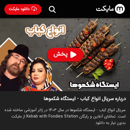
دانلود مایکت
سریال انواع کباب - ایستگاه شکموها
ساخت 1403
57
۴۹
%
پخش
ساخت ایران سال 1403
رده سنی ۱۳+
سریال
توضیحات
قسمت‌ها
سریال‌های مشابه
درباره سریال انواع کباب - ایستگاه شکموها
سریال انواع کباب - ایستگاه شکموها در سال 1403 در ژانر آموزشی ساخته شده
است. تماشای آنلاین و رایگان Kebab with Foodies Station از مایکت
بدون نیاز به دانلود