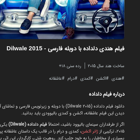
فیلم هندی دلداده با دوبله فارسی
- Dilwale 2015
ساخت هند سال 2015
رده سنی ۱۸+
هندی
اکشن
کمدی
درام
عاشقانه
درباره فیلم دلداده
دانلود فیلم دلداده (Dilwale 2015) با دوبله و زیر
دیدن این فیلم عاشقانه، اکشن و کمدی بالیوودی باید بدانید.
اگر از طرفداران سینمای بالیوود باشید، احتمالاً
فیلم دلداده (Dilwale)
یکی ا
۲۰۱۵، ترکیبی از
ژانر اکشن
، کمدی و درام را در قالب یک داستان عاشقانه پ
بسیاری از مخاطبان را به خود جلب کند. روهیت شتی، کارگردان این اثر،