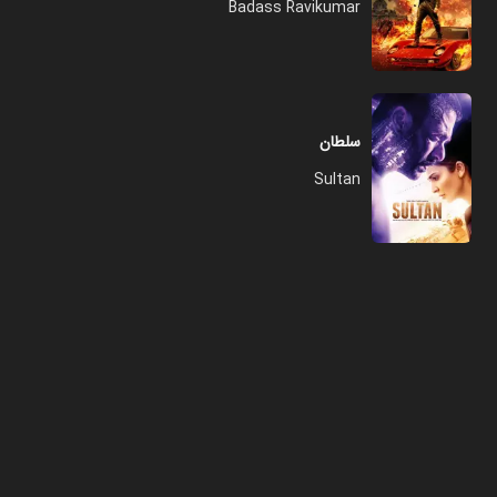
Badass Ravikumar
سلطان
Sultan