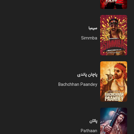
سیمبا
Simmba
پاچان پاندی
Bachchhan Paandey
پاتان
Pathaan