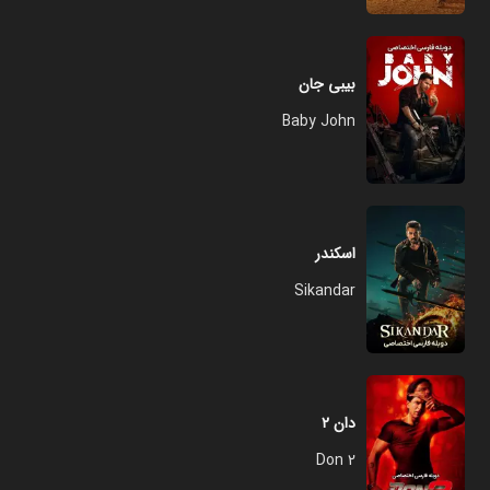
بیبی جان
Baby John
اسکندر
Sikandar
دان ۲
Don 2