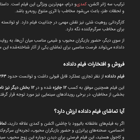
ترکیب سه ژانر اکشن،
کمدی
و درام، مهم‌ترین ویژگی این فیلم است. داستا
و لحظات طنز، باعث می‌شود مخاطب با اثری متنوع روبه‌رو باشد.
کارگردانی روهیت شتی نیز نقش مهمی در جذابیت فیلم دارد. او توانسته 
برای مخاطب سرگرم‌کننده نگه دارد.
از سوی دیگر، حضور بازیگران محبوب و شیمی مناسب میان آن‌ها، به روایت ج
دلداده می‌تواند فرصت مناسبی برای تماشای یکی از آثار شناخته‌شده این سی
فروش و افتخارات فیلم دلداده
فیلم دلداده
از نظر تجاری عملکرد قابل قبولی داشت و توانست حدود
۱٬۲۶۳
این فیلم همچنین موفق به کسب
۱۲ جایزه
شده و در
۱۲ بخش دیگر نیز نامزد دریافت جایزه
بخشی از مخاطبان، در برخی رویدادهای سینمایی نیز مورد توجه قرار گرفت
آیا تماشای فیلم دلداده ارزش دارد؟
اگر به فیلم‌های عاشقانه بالیوود با چاشنی اکشن و کمدی علاقه دارید،
تماش
احساسی، صحنه‌های پرانرژی و حضور بازیگران محبوب، تجربه‌ای سرگرم‌کنند
و کاجول هستید، این فیلم فرصتی برای دیدن دوباره این زوج محبوب سینما