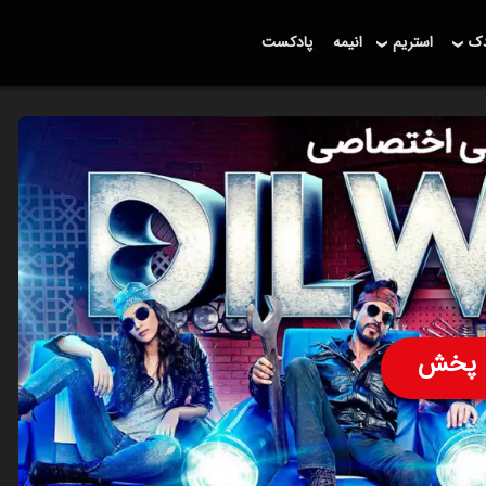
دک
استریم
انیمه
پادکست
پخش