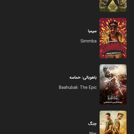
سیمبا
Simmba
باهوبالی: حماسه
Baahubali: The Epic
جنگ