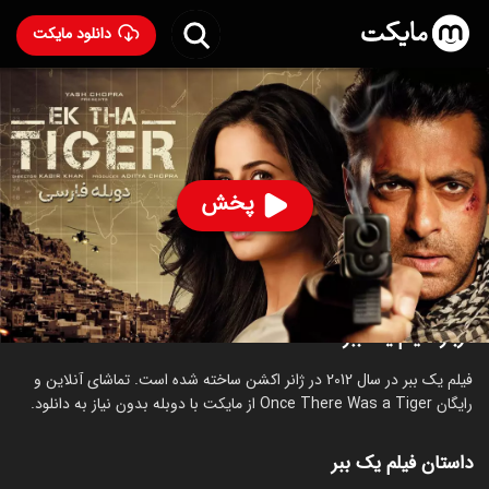
دانلود مایکت
فیلم هندی یک ببر با دوبله فارسی
- Once There Was a
Tiger 2012
89
۵.۶
۲,۱۵۳
%
پخش
ساخت هند سال 2012
رده سنی ۱۸+
هندی
اکشن
عاشقانه
درباره فیلم یک ببر
فیلم یک ببر در سال 2012 در ژانر اکشن ساخته شده است. تماشای آنلاین و
رایگان Once There Was a Tiger از مایکت با دوبله بدون نیاز به دانلود.
داستان فیلم یک ببر