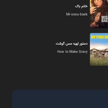
خانم باک
فصل ۱ - قسمت ۱۲ - بکش پارت
Mi-sseu-baek
یک
۴۱:۰۰
فصل ۱ - قسمت ۱۳ - بکش پارت دو
(قسمت آخر)
دستور تهیه سس گوشت
۴۲:۰۰
How to Make Gravy