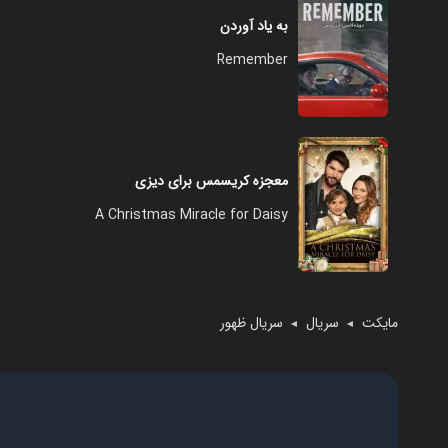
به یاد آوردن
Remember
معجزه کریسمس برای دیزی
A Christmas Miracle for Daisy
مایکت
سریال
سریال ظهور
◄
◄