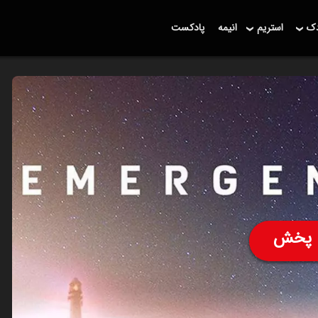
دک
استریم
انیمه
پادکست
پخش