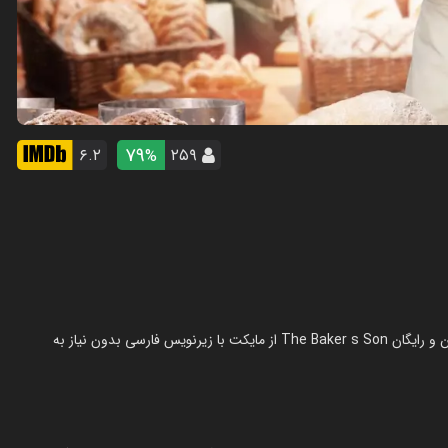
79
۶.۲
۲۵۹
%
فیلم پسر نانوا در سال 2021 در ژانر فانتزی ساخته شده است. تماشای آنلاین و رایگان The Baker s Son از مایکت با زیرنویس فارسی بدون نیاز به