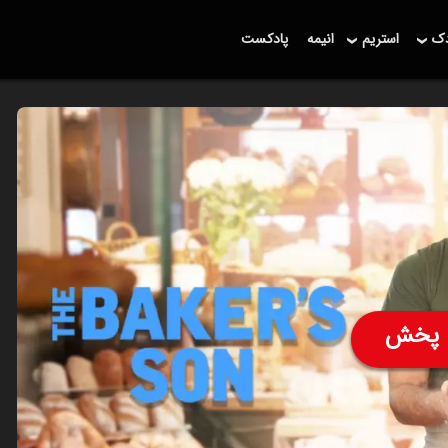
دک
استریم
انیمه
پادکست
پخش