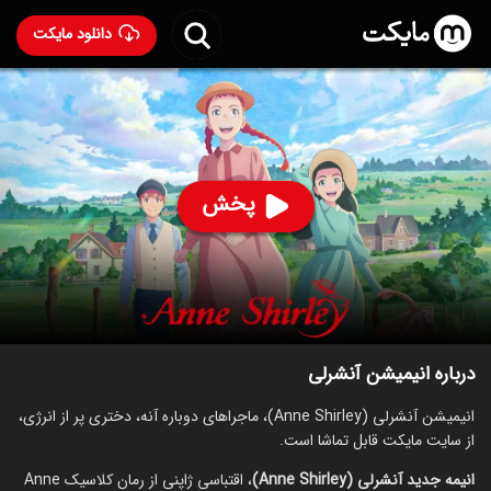
دانلود مایکت
انیمیشن آنشرلی با دوبله فارسی
- Anne Shirley 2025
86
۸.۰
۶۷۳
%
پخش
ساخت ژاپن سال 2025
رده سنی ۱۸+
سریال
انیمیشن
ماجراجویی
درام
توضیحات
قسمت‌ها
انیمیشن‌های مشابه
درباره انیمیشن آنشرلی
انیمیشن آنشرلی (Anne Shirley)، ماجراهای دوباره آنه، دختری پر از انرژی،
از سایت مایکت قابل تماشا است.
انیمه جدید آنشرلی (Anne Shirley)
، اقتباسی ژاپنی از رمان کلاسیک Anne