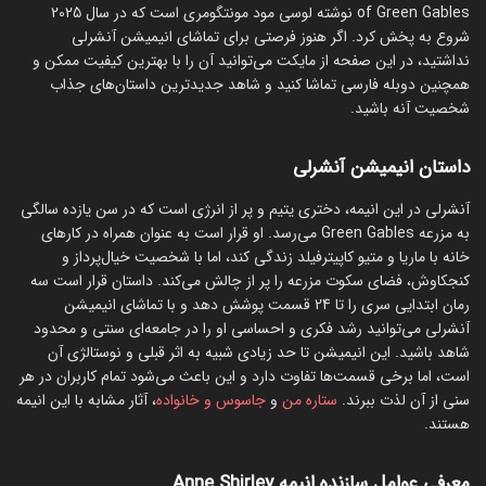
of Green Gables نوشته لوسی مود مونتگومری است که در سال 2025
شروع به پخش کرد. اگر هنوز فرصتی برای تماشای انیمیشن آنشرلی
نداشتید، در این صفحه از مایکت می‌توانید آن را با بهترین کیفیت ممکن و
همچنین دوبله فارسی تماشا کنید و شاهد جدیدترین داستان‌های جذاب
شخصیت آنه باشید.
داستان انیمیشن آنشرلی
آنشرلی در این انیمه، دختری یتیم و پر از انرژی است که در سن یازده سالگی
به مزرعه Green Gables می‌رسد. او قرار است به عنوان همراه در کارهای
خانه با ماریا و متیو کاپیترفیلد زندگی کند، اما با شخصیت خیال‌پرداز و
کنجکاوش، فضای سکوت مزرعه را پر از چالش می‌کند. داستان قرار است سه
رمان ابتدایی سری را تا 24 قسمت پوشش دهد و با تماشای انیمیشن
آنشرلی می‌توانید رشد فکری و احساسی او را در جامعه‌ای سنتی و محدود
شاهد باشید. این انیمیشن تا حد زیادی شبیه به اثر قبلی و نوستالژی آن
است، اما برخی قسمت‌ها تفاوت دارد و این باعث می‌شود تمام کاربران در هر
سنی از آن لذت ببرند.
ستاره من
و
جاسوس و خانواده
، آثار مشابه با این انیمه
هستند.
معرفی عوامل سازنده انیمه Anne Shirley