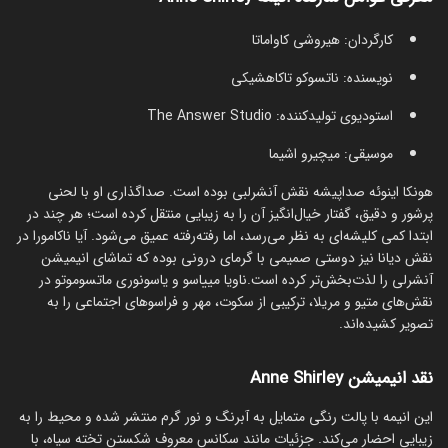
کارگردان: هیروشی کاواماتا
نویسنده: ناتسوکو تاکاهشیکی
استودیوی تولیدکننده: The Answer Studio
موسیقی: میچیرو اشیما
هونکا اینوئه صداپیشه نقش آنشرلبی بوده است. صداگذاری او با لحنی
پرشور و دقیق، گفتار خیال‌انگیز آن را به زیبایی منتقل کرده است؛ هر چند در
ابتدا کمی کلیشه‌ای به نظر می‌رسد، اما رفته‌رفته عمیق می‌شود. آیا ناکامورا در
نقش دیانا نیز دوستی صمیمی با گرمای درونی بوده که تماشای انیمیشن
آنشرلی را لذت‌بخش‌تر کرده است.ناویا مییاسو و یاسونوری ماتسوموتو در
نقش‌های متیو و مریلا، ترکیبی از سکوت، مهر و فراسوهای اجتماعی را به
تصویر کشیده‌اند.
نقد انیمیشن Anne Shirley
این انیمه با پالت رنگی متمایل به آبرنگ و نور گرم منتشر شده و محیط را به
زیبایی احضار می‌کند. جزئیات مانند سکانس معروف شکستن تخته سیاه، با