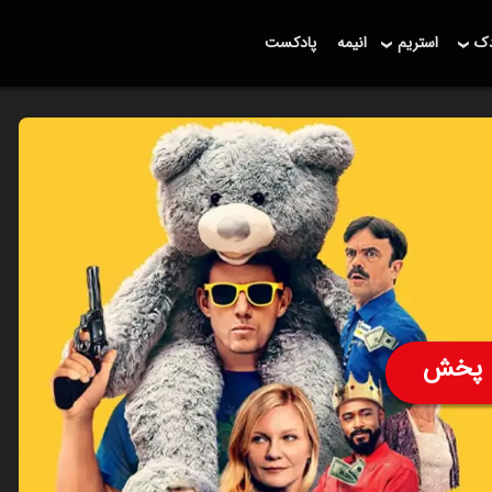
دک
استریم
انیمه
پادکست
پخش