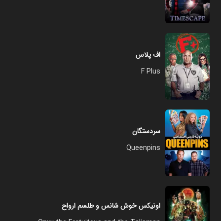
اف پلاس
F Plus
سردستگان
Queenpins
اونیکس خوش شانس و طلسم ارواح