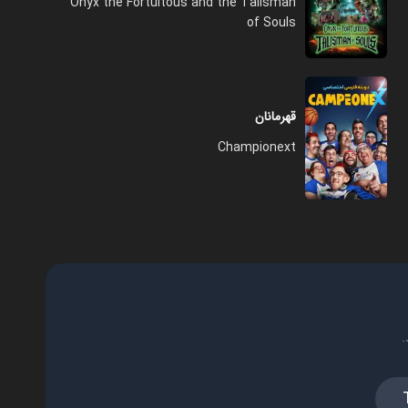
Onyx the Fortuitous and the Talisman
of Souls
قهرمانان
Championext
.