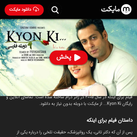
دانلود مایکت
فیلم هندی برای اینکه با دوبله فارسی
- Kyon Ki... 2005
82
۵.۵
۹۴۵
%
پخش
ساخت هند سال 2005
رده سنی ۱۸+
هندی
درام
عاشقانه
درباره فیلم برای اینکه
فیلم برای اینکه در سال 2005 در ژانر درام ساخته شده است. تماشای آنلاین و
رایگان Kyon Ki... از مایکت با دوبله بدون نیاز به دانلود.
داستان فیلم برای اینکه
پس از آن که دکتر تانی، یک روانپزشک، حقیقت تلخی را درباره یکی از