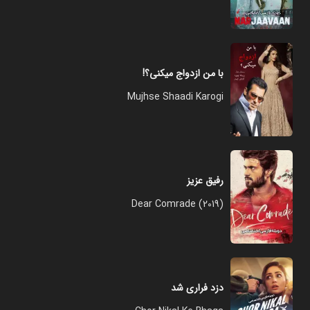
با من ازدواج میکنی؟!
Mujhse Shaadi Karogi
رفیق عزیز
Dear Comrade (2019)
دزد فراری شد