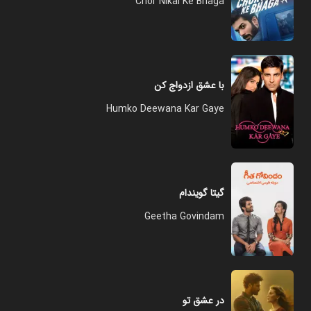
Chor Nikal Ke Bhaga
با عشق ازدواج کن
Humko Deewana Kar Gaye
گیتا گویندام
Geetha Govindam
در عشق تو