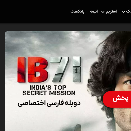
دک
استریم
انیمه
پادکست
پخش