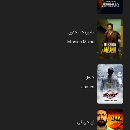
ماموریت مجنون
Mission Majnu
جیمز
James
ان جی کی