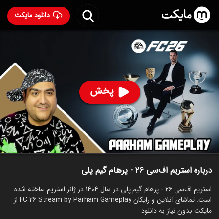
دانلود مایکت
استریم اف‌سی ۲۶ - پرهام گیم پلی
ساخت 1404
80
۴۳
%
پرهام گیم پلی
پخش
ساخت ایران سال 1404
رده سنی ۱۳+
استریم
توضیحات
قسمت‌ها
سریال‌های مشابه
درباره استریم اف‌سی ۲۶ - پرهام گیم پلی
استریم اف‌سی ۲۶ - پرهام گیم پلی در سال 1404 در ژانر استریم ساخته شده
است. تماشای آنلاین و رایگان FC 26 Stream by Parham Gameplay از
مایکت بدون نیاز به دانلود