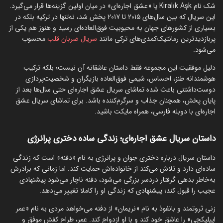
شک نام Kiralık Aşk یا «عشق اجاره‌ای» در میان اولین گزینه‌ها قرار می‌گیرد.
این سریال که بین سال‌های ۲۰۱۵ تا ۲۰۱۷ پخش شد، نه‌تنها در ترکیه بلکه در
بسیاری از کشورهای جهان به محبوبیت فوق‌العاده‌ای رسید و هنوز هم یکی از
پربازدیدترین رمانتیک‌کمدی‌های ترکی مانند
سریال ضربان قلب
محسوب
می‌شود.
دلیل موفقیت این مجموعه فقط داستان عاشقانه آن نیست؛ بلکه ترکیب
هوشمندانه طنز، احساس، شیمی فوق‌العاده بازیگران و شخصیت‌پردازی
دوست‌داشتنی باعث شده تماشای سریال عشق اجاره‌ای حتی سال‌ها بعد از
پایان پخش، همچنان جذاب و سرگرم‌کننده باشد. برای تماشای سریال عشق
اجاره‌ای با دوبله فارسی، همراه مایکت باشید.
داستان سریال عشق اجاره‌ای؛ زندگی ساده دختری پرانرژی
داستان سریال درباره دختری جوان و پرانرژی به نام «دفنه» است که زندگی
ساده‌ای دارد و تلاش می‌کند از خانواده‌اش حمایت کند. اما زمانی که برادرش
به‌خاطر بدهی گرفتار دردسر بزرگی می‌شود، دفنه ناچار می‌شود پیشنهادی
عجیب را قبول کند؛ پیشنهادی که زندگی او را کاملا تغییر می‌دهد.
زنی ثروتمند و بانفوذ به نام «نریمان» از دفنه می‌خواهد مردی به نام «عمر
ایپلیکچی» را عاشق خود کند و با او ازدواج کند. عمر، طراح کفش موفق و