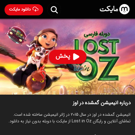
دانلود مایکت
انیمیشن گمشده در اوز با دوبله فارسی
- Lost in Oz 2015
90
۷.۵
۳۴۷
%
پخش
ساخت بریتانیا سال 2015
رده سنی ۷+
سریال
انیمیشن
خانوادگی
کمدی
توضیحات
قسمت‌ها
انیمیشن‌های مشابه
درباره انیمیشن گمشده در اوز
انیمیشن گمشده در اوز در سال 2015 در ژانر انیمیشن ساخته شده است.
تماشای آنلاین و رایگان Lost in Oz از مایکت با دوبله بدون نیاز به دانلود.