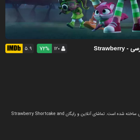
ارسی
72
۵.۹
۱۲۰
%
- Strawberry
فیلم توت فرنگی کوچولو و هیولای بری باگ در سال 2023 در ژانر خانوادگی ساخته شده است. تماشای آنلاین و رایگان Strawberry Shortcake and