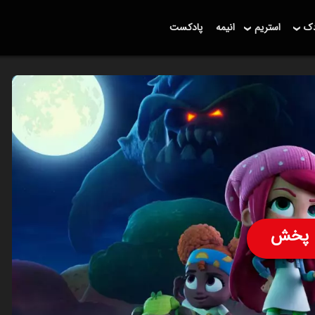
دک
استریم
انیمه
پادکست
پخش