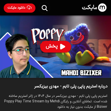
دانلود مایکت
استریم پاپی پلی تایم - مهدی بیزیکسر
ساخت 1404
73
۹۱
%
مهدی بیزیکسر
پخش
ساخت ایران سال 1404
رده سنی ۱۳+
استریم
توضیحات
قسمت‌ها
سریال‌های مشابه
درباره استریم پاپی پلی تایم - مهدی بیزیکسر
استریم پاپی پلی تایم - مهدی بیزیکسر در سال 1404 در ژانر استریم ساخته
شده است. تماشای آنلاین و رایگان Poppy Play Time Stream by Mehdi
Bizixer از مایکت بدون نیاز به دانلود