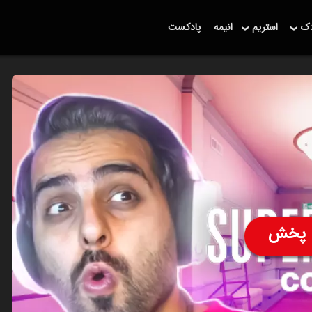
دک
استریم
انیمه
پادکست
پخش