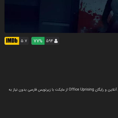
77
۵.۷
۵۹۴
%
فیلم شورش در اداره در سال 2018 در ژانر کمدی ساخته شده است. تماشای آنلاین و رایگان Office Uprising از مایکت با زیرنویس فارسی بدون نیاز به