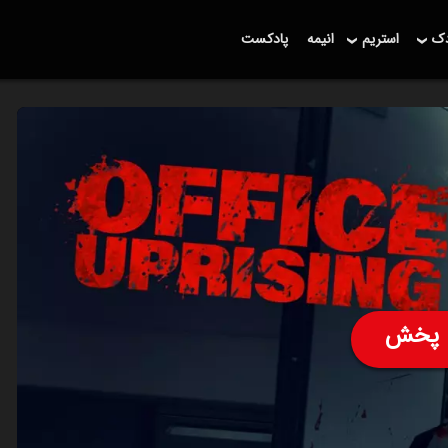
دک
استریم
انیمه
پادکست
پخش