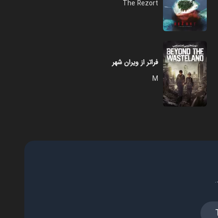
The Rezort
فراتر از ویران شهر
M
.