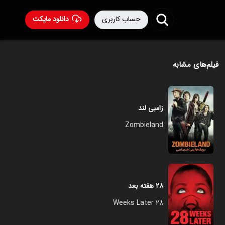
حساب کاربری
دانلود مایکت
فیلم‌های مشابه
زامبی لند
Zombieland
۲۸ هفته بعد
28 Weeks Later