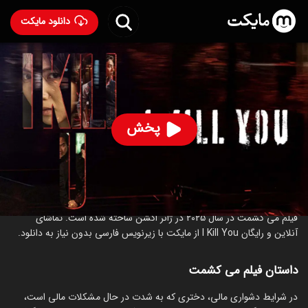
دانلود مایکت
فیلم می کشمت
- I Kill You 2025
89
۷.۰
۲۱
%
پخش
ساخت کره جنوبی سال 2025
کره‌ای
اکشن
درام
درباره فیلم می کشمت
فیلم می کشمت در سال 2025 در ژانر اکشن ساخته شده است. تماشای
آنلاین و رایگان I Kill You از مایکت با زیرنویس فارسی بدون نیاز به دانلود.
داستان فیلم می کشمت
در شرایط دشواری مالی، دختری که به شدت در حال مشکلات مالی است،