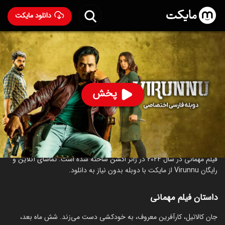
دانلود مایکت
فیلم هندی مهمانی با دوبله فارسی
- Virunnu 2024
47
۴.۱
۴۴
%
پخش
ساخت هند سال 2024
رده سنی ۱۸+
هندی
اکشن
درباره فیلم مهمانی
فیلم مهمانی در سال 2024 در ژانر اکشن ساخته شده است. تماشای آنلاین و
رایگان Virunnu از مایکت با دوبله بدون نیاز به دانلود.
داستان فیلم مهمانی
جان کالاتیل، کارآفرین معروف، به خودکشی دست می‌زند. شش ماه بعد،