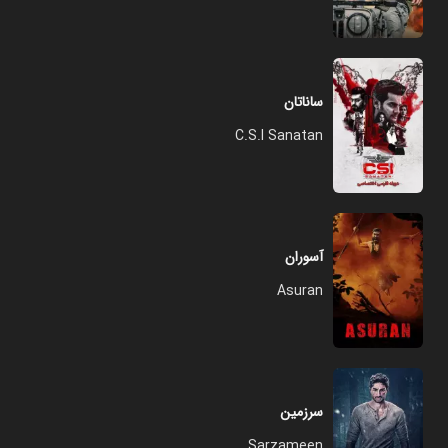
ساناتان
C.S.I Sanatan
آسوران
Asuran
سرزمین
Sarzameen