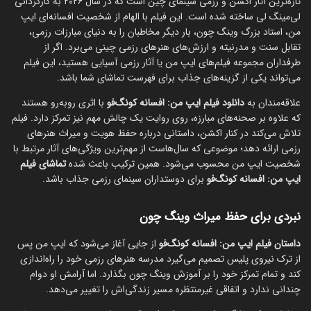
تازه‌ترین آثار اکشن و رزمی سینمای چین است که در سال ۲۰۲۶ به کارگردانی
لی‌مینگ لی ساخته شده است. این فیلم با الهام از شخصیت افسانه‌ای ایپ
من، استاد بزرگ وینگ چون، بار دیگر مخاطبان را به دنیای مبارزات رزمی،
تقابل سنت و مدرنیته و ارزش‌های هنرهای رزمی چینی می‌برد. اگر از
طرفداران مجموعه فیلم‌های ایپ من یا آثار رزمی آسیایی هستید، این فیلم
می‌تواند یکی از گزینه‌های جذاب برای فهرست تماشای شما باشد.
علاقه‌مندان به
دانلود فیلم ایپ من: افسانه کونگ‌فو
با اثری روبه‌رو هستند
که علاوه بر صحنه‌های مبارزه، روی روایت یک چالش مهم نیز تمرکز دارد. فیلم
تلاش می‌کند در کنار اکشن، داستانی درباره حفظ هویت و میراث هنرهای
رزمی ارائه دهد؛ موضوعی که سال‌هاست از مهم‌ترین ویژگی‌های آثار مرتبط با
شخصیت ایپ من محسوب می‌شود. همین ترکیب باعث شده
تماشای فیلم
ایپ من: افسانه کونگ‌فو
برای دوستداران سینمای رزمی جذاب باشد.
نبردی برای حفظ میراث وینگ چون
داستان فیلم ایپ من: افسانه کونگ‌فو
از جایی آغاز می‌شود که ایپ من پس
از ترک نیروی پلیس تصمیم می‌گیرد مدرسه هنرهای رزمی خود را راه‌اندازی
کند و تمام تمرکز خود را بر آموزش وینگ چون بگذارد. اما آرامش او دوام
چندانی ندارد و اتفاقی غیرمنتظره مسیر زندگی‌اش را تغییر می‌دهد.