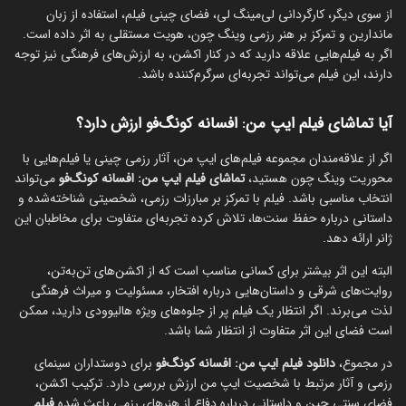
از سوی دیگر، کارگردانی لی‌مینگ لی، فضای چینی فیلم، استفاده از زبان
ماندارین و تمرکز بر هنر رزمی وینگ چون، هویت مستقلی به اثر داده است.
اگر به فیلم‌هایی علاقه دارید که در کنار اکشن، به ارزش‌های فرهنگی نیز توجه
دارند، این فیلم می‌تواند تجربه‌ای سرگرم‌کننده باشد.
آیا تماشای فیلم ایپ من: افسانه کونگ‌فو ارزش دارد؟
اگر از علاقه‌مندان مجموعه فیلم‌های ایپ من، آثار رزمی چینی یا فیلم‌هایی با
محوریت وینگ چون هستید،
تماشای فیلم ایپ من: افسانه کونگ‌فو
می‌تواند
انتخاب مناسبی باشد. فیلم با تمرکز بر مبارزات رزمی، شخصیتی شناخته‌شده و
داستانی درباره حفظ سنت‌ها، تلاش کرده تجربه‌ای متفاوت برای مخاطبان این
ژانر ارائه دهد.
البته این اثر بیشتر برای کسانی مناسب است که از اکشن‌های تن‌به‌تن،
روایت‌های شرقی و داستان‌هایی درباره افتخار، مسئولیت و میراث فرهنگی
لذت می‌برند. اگر انتظار یک فیلم پر از جلوه‌های ویژه هالیوودی دارید، ممکن
است فضای این اثر متفاوت از انتظار شما باشد.
در مجموع،
دانلود فیلم ایپ من: افسانه کونگ‌فو
برای دوستداران سینمای
رزمی و آثار مرتبط با شخصیت ایپ من ارزش بررسی دارد. ترکیب اکشن،
فضای سنتی چین و داستانی درباره دفاع از هنرهای رزمی باعث شده
فیلم