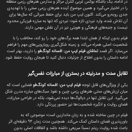
در ادامه، یک باشگاه بوکس غربی کنترل مراکز و مدارس هنرهای رزمی منطقه
را در اختیار می‌گیرد و همین موضوع آینده هنرهای رزمی سنتی را با تهدیدی
جدی روبه‌رو می‌کند. اکنون ایپ من باید برای حفظ میراثی که سال‌ها برای
آن تلاش شده، وارد نبردی تازه شود؛ نبردی که تنها به مبارزه فیزیکی محدود
نیست و جنبه‌های فرهنگی و هویتی نیز در آن نقش مهمی دارند.
فیلم بدون اینکه از همان ابتدا همه برگ‌های خود را رو کند، مخاطب را با
شخصیت اصلی همراه می‌کند و زمینه شکل‌گیری رویارویی‌های مهم را فراهم
می‌سازد. اگر قصد
تماشای فیلم ایپ من: افسانه کونگ‌فو
را دارید، بهتر است
ادامه داستان را بدون اطلاع از جزئیات دنبال کنید تا هیجان روایت حفظ شود.
تقابل سنت و مدرنیته در بستری از مبارزات نفس‌گیر
یکی از ویژگی‌های قابل توجه
فیلم ایپ من: افسانه کونگ‌فو
فضایی است که
میان ارزش‌های سنتی هنرهای رزمی چین و نفوذ سبک‌های مبارزه مدرن شکل
می‌گیرد. این تقابل تنها در دیالوگ‌ها دیده نمی‌شود، بلکه در طراحی مبارزات،
فضای روایت و انگیزه شخصیت‌ها نیز حضور پررنگی دارد.
فیلم در چین ساخته شده و به زبان ماندارین است؛ موضوعی که به
باورپذیری فضای داستان کمک می‌کند. همچنین مدت زمان ۹۴ دقیقه‌ای اثر
باعث شده روایت ریتم نسبتاً سریعی داشته باشد و اتفاقات اصلی بدون