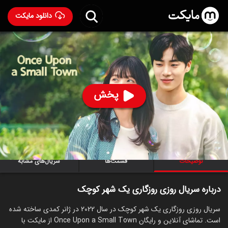
دانلود مایکت
سریال روزی روزگاری یک شهر کوچک
- Once Upon a Small
Town 2022
89
۷.۰
۲۳۲
%
پخش
ساخت کره جنوبی سال 2022
رده سنی ۱۳+
کره‌ای
سریال
کمدی
درام
عاشقانه
توضیحات
قسمت‌ها
سریال‌های مشابه
درباره سریال روزی روزگاری یک شهر کوچک
سریال روزی روزگاری یک شهر کوچک در سال 2022 در ژانر کمدی ساخته شده
است. تماشای آنلاین و رایگان Once Upon a Small Town از مایکت با