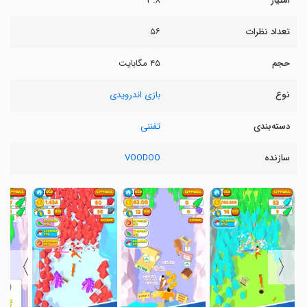
امتیاز
۳.۸
تعداد نظرات
۵۶
حجم
۴۵ مگابایت
نوع
بازی اندرویدی
دسته‌بندی
تفننی
سازنده
VOODOO
〉
〈