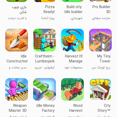
Pro Builder
Build city:
Pizza
بازی چوب
3D
Idle builder
Ready!
شکن
games
سازنده حرفه‌ای
شهرسازی:
پیتزا آماده!
با قدرت درخت
۳D
بازی‌های سازنده
هارو خرد کن!
بی‌کار
Idle
Craftheim -
Harvest It!
My Tiny
Construction
Lumberjack
Manage
Tower
3D
Island
your own
برج کوچک من
محصولات خود
کرفتهایم - جزیره
مدیر ساخت و
farm
را برداشت کن!
چوب
ساز
مدیریت مزرعه
خود را انجام
بده
Weapon
Idle Money
Wood
City
Master 3D
Factory
Harvest
Story™
داستان شهر
برداشت چوب
کارخانه پول
استاد سلاح ۳