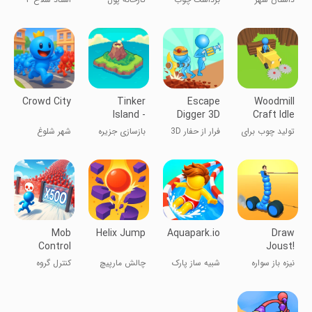
بی‌کار
بعدی
Crowd City
Tinker
Escape
Woodmill
Island -
Digger 3D
Craft Idle
Survival
تولید چوب برای
فرار از حفار 3D
بازسازی جزیره
شهر شلوغ
Story
بازی Idle
Mob
Helix Jump
Aquapark.io
Draw
Control
Joust!
نیزه باز سواره
شبیه ساز پارک
چالش مارپیچ
کنترل گروه
آبی
آدمک‌ها