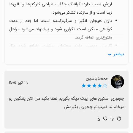
ارزش نصب دارد؛ گرافیک جذاب، طراحی کاراکترها و بالن‌ها
زیبا است و از سازنده تشکر می‌شود.
بازی هیجان انگیز و سرگرم‌کننده است، اما بعد از مدت
کوتاهی ممکن است تکراری شود و پیشنهاد می‌شود مراحل
متنوع‌تری اضافه گردد.
کاربران دوست دارند محتوای بیشتری اضافه شود مثل
بیشتر
اسکین‌های اپیک و حضور همه شخصیت‌های گروه کیپاپ، و
همچنین راهنمایی برای چگونگی به‌دست آوردن این
اسکین‌ها.
محمدیاسین
برخی با تبلیغات زیاد و همچنین سردرگمی درباره حالت
١٩ تیر ١٤٠٥
☆★★★★
آنلاین/آفلاین بازی مشکل دارند؛ توضیحات روشن‌تر یا
گزینه‌ای برای حالت آفلاین مفید خواهد بود.
چجوری اسکین های اپیک دیگه بگیریم لطفا بگید من الان پنئگون رو 
با بهبود تنوع مراحل، ارائه محتوای تازه و توضیحات روشن،
میخام اما نمیدونم چجوری بگیرمش
تجربه بازی بهتر و ماندگارتر می‌شود و می‌تواند به
۵
۱۲
تصمیم‌گیری بهتر برای دانلود کمک کند.