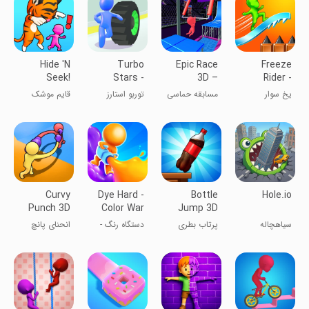
Hide 'N
Turbo
Epic Race
Freeze
Seek!
Stars -
3D –
Rider -
Rival Racing
Parkour
Frozen
یخ سوار
مسابقه حماسی
توربو استارز
قایم موشک
Game
Slides
آدمک‌ها
Curvy
Dye Hard -
Bottle
Hole.io
Punch 3D
Color War
Jump 3D
سیاهچاله
پرتاب بطری
دستگاه رنگ -
انحنای پانچ
جنگ رنگ‌ها