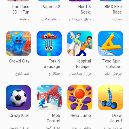
Run Race
Paper.io 2
Hunt &
BMX Bike
3D — Fun
Seek:
Race
Parkour
Disguise &
مسابقه
دنبال و پیدا کن
مارهای مکعبی
مسابقه
Game
Escape
دوچرخه‌سواری
2
آدمک‌ها
Crowd City
Fork N
Hospital
Type Spin:
Sausage
Escaper
alphabet
run game
چرخش الفبا
فرار از بیمارستان
چنگال و
شهر شلوغ
سوسیس
Crazy Kick!
Mob
Helix Jump
Draw
Control
Joust!
نیزه باز سواره
چالش مارپیچ
کنترل گروه
ضربه دیوانه‌وار