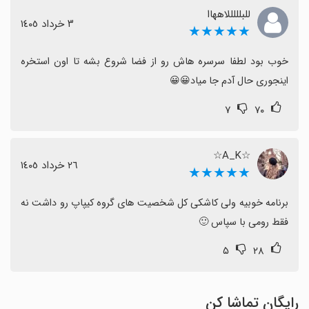
للبلللللاههاا
٣ خرداد ١٤٠٥
★★★★★
خوب بود لطفا سرسره هاش رو از فضا شروع بشه تا اون استخره 
اینجوری حال آدم جا میاد😀😀
۷
۷۰
☆A_K☆
٢٦ خرداد ١٤٠٥
★★★★★
برنامه خوبیه ولی کاشکی کل شخصیت های گروه کیپاپ رو داشت نه 
فقط رومی با سپاس 🙂
۵
۲۸
رایگان تماشا کن