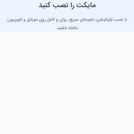
مایکت را نصب کنید
با نصب اپلیکیشن، تجربه‌ای سریع، روان و کامل روی موبایل و تلویزیون
داشته باشید.
دانلود نسخه موبایل
دانلود نسخه تلویزیون TV
لذت دانلود جدیدترین بازی‌ها و بهترین برنامه‌های اندروید از
مایکت!
دانلود جدیدترین بازی‌های اندروید برای اوقات فراغت و دریافت
بهترین برنامه‌های کاربردی برای انجام انواع فعالیت‌های روزانه. لینک