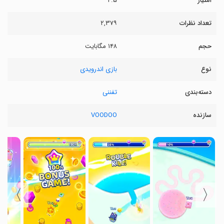
امتیاز
۴.۵
تعداد نظرات
۲,۳۷۹
حجم
۱۴۸ مگابایت
نوع
بازی اندرویدی
دسته‌بندی
تفننی
سازنده
VOODOO
〉
〈