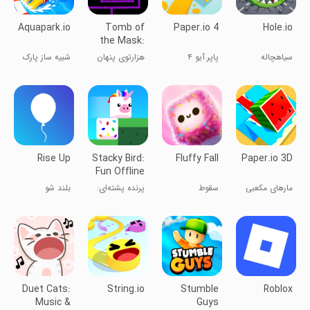
Aquapark.io
Tomb of
Paper.io 4
Hole.io
the Mask:
Old Maze
سیاهچاله
پاپر.آیو ۴
هزارتوی پنهان
شبیه ساز پارک
آبی
Rise Up
Stacky Bird:
Fluffy Fall
Paper.io 3D
Fun Offline
Game
مارهای مکعبی
سقوط
پرنده پشته‌ای:
بلند شو
۳ بعدی
بازی سرگرم
کننده آفلاین
Duet Cats:
String.io
Stumble
Roblox
Music &
Guys