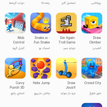
Meow
روبلاکس
استامبل گایز
رشته.io
دوئت گربه‌ها:
Game
بازی گربه‌های
خوشگل
Mob
Snake.io -
Die Again:
Draw
Control
Fun Snake
Troll Game
Climber
.io Games
Ever
کشیدن
دوباره بمیر:
اسنیک یو
کنترل گروه
بالارونده
بازی ترول ابدی
خوردن کرم و
آدمک‌ها
مار
Curvy
Helix Jump
Draw
Crowd City
Punch 3D
Joust!
شهر شلوغ
نیزه باز سواره
چالش مارپیچ
انحنای پانچ