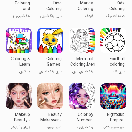
Coloring
Dino
Manga
Kids
and
Coloring
Coloring
Coloring
Drawing For
Game
Book
Pages For
صفحات رنگ
کودک
بازی رنگ‌آمیزی
رنگ‌آمیزی و
Girls
Boys
آمیزی برای
دایناسور
طراحی برای
پسران
دختران
Coloring &
Coloring
Mermaid
Football
Learn
Games:
Coloring:Mermaid
coloring
Color &
games
book game
بازی کتاب
رنگ‌آمیزی پری
بازی رنگ آمیزی
یادگیری
Paint
رنگ‌آمیزی
دریایی:
و نقاشی
رنگ‌آمیزی
فوتبال
بازی‌های پری
کودکان
دریایی
Makeup
Beauty
Color by
Nightclub
Beauty -
Makeover -
Number:
Empire.
Makeup
Makeup
Color &
Disco
امپراطوری کلاب
رنگ‌آمیزی با
تغییر چهره
زیبایی آرایشی -
Game
Game
Paint
Tycoon