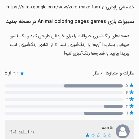
‏خط‌مشی رازداری: https://sites.google.com/view/zero-maze-family
تغییرات بازی Animal coloring pages games در نسخه جدید
صفحه‌های رنگ‌آمیزی حیوانات را برای خودتان طراحی کنید و یک قلمرو
حیوانی بسازید! آن‌ها را رنگ‌آمیزی کنید تا از شادی رنگ‌آمیزی لذت
ببرید! بیایید با شماره‌ها رنگ‌آمیزی کنیم!
نظرات و امتیازها
۶ نظر
۳.۲ از ۵
۵
۴
۳
۲
۱
فاطمه
٢١ اسفند ١٤٠٤
☆☆☆☆★