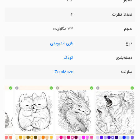
امتیاز
۳.۲
تعداد نظرات
۶
حجم
۳۳ مگابایت
نوع
بازی اندرویدی
دسته‌بندی
کودک
سازنده
ZeroMaze
〉
〈