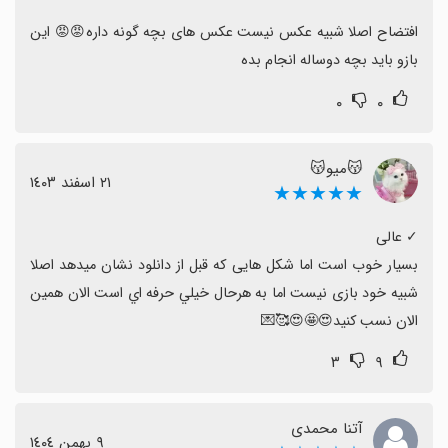
افتضاح اصلا شبیه عکس نیست عکس های بچه گونه داره😡😡 این 
بازو باید بچه دوساله انجام بده
۰
۰
😽میو😽
٢١ اسفند ١٤٠٣
★★★★★
بسيار خوب است اما شکل هایی که قبل از دانلود نشان میدهد اصلا 
شبیه خود بازی نیست اما به هرحال خيلي حرفه اي است الان همین 
الان نسب کنید😍🤩😍🥰💌
۳
۹
آتنا محمدی
٩ بهمن ١٤٠٤