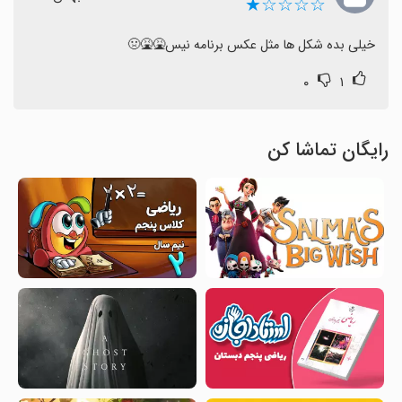
☆☆☆☆★
خیلی بده شکل ها مثل عکس برنامه نیس🤮🤮🤢
۰
۱
رایگان تماشا کن