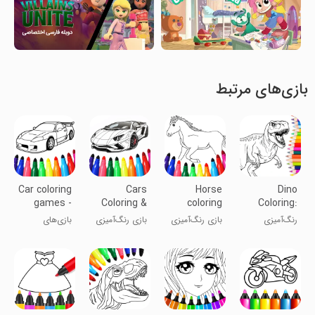
بازی‌های مرتبط
Car coloring
Cars
Horse
Dino
games -
Coloring &
coloring
Coloring:
Color car
Drawing
pages
Dinosaur
رنگ‌آمیزی
بازی رنگ‌آمیزی
بازی رنگ‌آمیزی
بازی‌های
Game
game
games
دایناسور:
اسب
و نقاشی
رنگ‌آمیزی
بازی‌های
ماشین‌ها
خودرو -
دایناسوری
رنگ‌آمیزی
خودرو