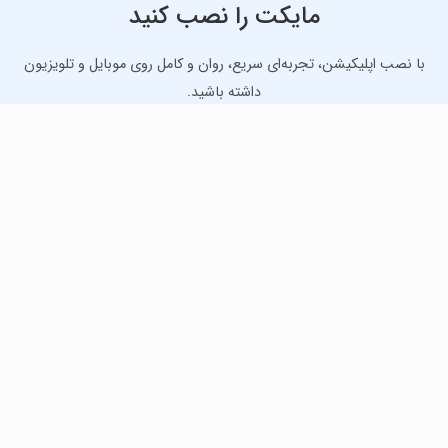
مایکت را نصب کنید
با نصب اپلیکیشن، تجربه‌ای سریع، روان و کامل روی موبایل و تلویزیون
داشته باشید.
دانلود نسخه موبایل
دانلود نسخه تلویزیون TV
لذت دانلود جدیدترین بازی‌ها و بهترین برنامه‌های اندروید از
مایکت!
دانلود جدیدترین بازی‌های اندروید برای اوقات فراغت و دریافت
بهترین برنامه‌های کاربردی برای انجام انواع فعالیت‌های روزانه. لینک