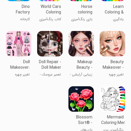
Dino
World Cars
Horse
Learn
Factory
Coloring
coloring
Coloring &
Book
pages
Drawing
یادگیری
بازی رنگ‌آمیزی
کتاب رنگ‌آمیزی
کارخانه
game
Car Games
رنگ‌آمیزی و
اسب
ماشین‌های
دایناسورها
for Kids
نقاشی بازی‌های
جهان
ماشینی برای
کودکان
Doll
Doll Repair -
Makeup
Beauty
Makeover:
Doll Maker
Beauty -
Makeover -
Dress Up
Makeup
Makeup
تغییر چهره
زیبایی آرایشی -
تعمیر عروسک -
تغییر چهره
Games
Game
Game
زیبایی -
بازی آرایش
متحول کردن
دخترک:
بازی‌های
عروسک
بازی‌های
آرایشی
پوشاک
Blossom
Mermaid
Sort® -
Coloring:Merma
Flower
games
رنگ‌آمیزی پری
بازی‌های