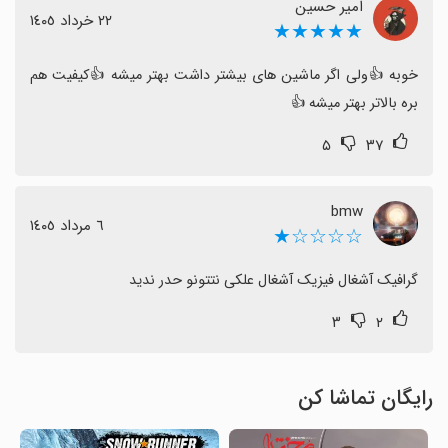
ممکن است ارزش نصب داشته باشد؛ اما اگر گرافیک بهتر و
امیر حسین
٢٢ خرداد ١٤٠٥
★★★★★
مصرف دیتا کمتر برایتان مهم است، منتظر به‌روزرسانی‌های
آینده باشید.
خوبه 👍ولی اگر ماشین های بیشتر داشت بهتر میشه 👍کیفیت هم 
بره بالاتر بهتر میشه 👍
۵
۳۷
bmw
٦ مرداد ١٤٠٥
☆☆☆☆★
گرافیک آشغال فیزیک آشغال علکی نتتونو حدر ندید
۳
۲
رایگان تماشا کن