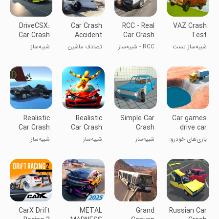
DriveCSX:
Car Crash
RCC - Real
VAZ Crash
Car Crash
Accident
Car Crash
Test
Simulator
Destruction
Simulator
Simulator 2
شبیه‌ساز تست
RCC - شبیه‌ساز
تصادف ماشین
شبیه‌ساز
تصادف VAZ ۲
تصادف واقعی
و ویرانی
تصادف خودرو
خودرو
DriveCSX
Realistic
Realistic
Simple Car
Car games
Car Crash
Car Crash
Crash
drive car
Simulator
Simulator
Physics
parking
بازی‌های خودرو:
شبیه‌ساز
شبیه‌ساز
شبیه‌ساز
Sim
پارک خودرو
تصادف
تصادف خودرو
تصادف خودرو
واقعی
واقع‌گرایانه
CarX Drift
METAL
Grand
Russian Car