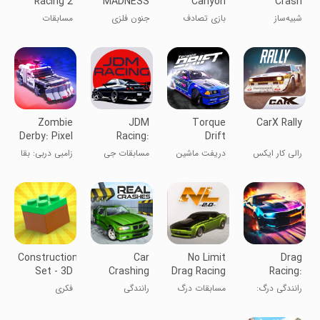
Racing 2
MADNESS
Canyon
Crash
PvP: Car
Auto Crash
Simulator
شبیه‌ساز
بازی تصادف
جنون فلزی
مسابقات
Shooter
Game
تصادف ماشین
اتوماتیک در
PvP: تیرانداز
دریفت ۲
روسی
گرند کنیون
خودرو
Zombie
JDM
Torque
CarX Rally
Derby: Pixel
Racing:
Drift
Survival
Drag & Drift
رالی کار ایکس
دریفت ماشین
مسابقات جی
زامبی دربی: بقا
race
ها
دی ام
پیکسلی
Construction
Car
No Limit
Drag
Set - 3D
Crashing
Drag Racing
Racing:
Builder
Simulator
2
Streets
رانندگی درگ:
مسابقات درگ
رانندگی
فکری
خیابان‌ها
بدون
محدودیت 2