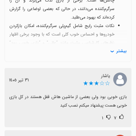
چالش‌ها است: برخی از بازی لذت می‌برند و آن را
سرگرم‌کننده می‌دانند، در حالی که بعضی اوضاعی را گزارش
کرده‌اند که بهبود می‌طلبد.
نکات مثبت رایج شامل گیم‌پلی سرگرم‌کننده، امکان بازکردن
خودروها و احساس خوب کلی است که با وجود برخی اظهار
نظرهای کارشناسی مثبت مانند “عالی” و “بازی خوبی بود”
بیشتر
همراه است.
نقاط منفی/چالش‌ها شامل گرافیک و فیزیک ضعیف برای
برخی کاربران و همچنین مصرف نسبتاً زیاد دیتا است؛
یاشار
همچنین چند خودرو هنوز قفل‌اند.
٣١ تیر ١٤٠٥
☆☆★★★
فرصت‌های بهبود عبارت‌اند از افزودن خودروهای بیشتر و
ارتقای گرافیک و بهینه‌سازی مصرف دیتا تا تجربه ای روان‌تر
بازی خوبی بود ولی بعضی از ماشین هاش قفل هستند در کل بازی 
فراهم شود.
خوبی هست پیشنهاد میکنم نصب کنید
نتیجه‌گیری
۱
۷
اگر به دنبال تجربه رقابتی با خودروهای قابل بازکردن هستید،