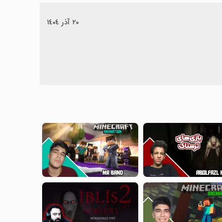
٢٠ آذر ١٤٠٤