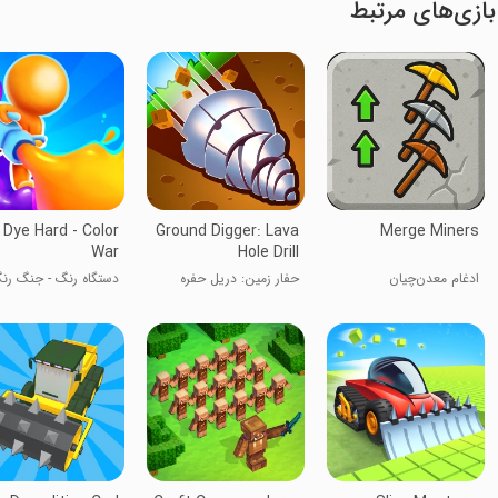
بازی‌های مرتبط
Dye Hard - Color
Ground Digger: Lava
Merge Miners
War
Hole Drill
ادغام معدن‌چیان
حفار زمین: دریل حفره
دستگاه رنگ - جنگ رنگ
گدازه