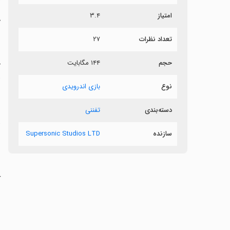
امتیاز
۳.۴
ک
تعداد نظرات
۲۷
حجم
۱۴۴ مگابایت
ج
ا
نوع
بازی اندرویدی
دسته‌بندی
تفننی
سازنده
Supersonic Studios LTD
rs
‏
ن