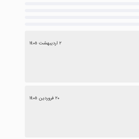
٢ اردیبهشت ١٤٠٥
٢٠ فروردین ١٤٠٥