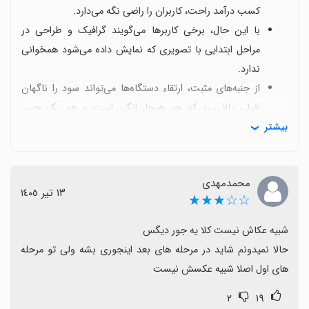
کسب درآمد راحت، کاربران را راضی نگه می‌دارد.
با این حال، برخی کاربرها می‌گویند گرافیک و طراحی در
مراحل ابتدایی با تصویری که نمایش داده می‌شود همخوانی
ندارد.
از جنبه‌های مثبت، ارتقاء دستگاه‌ها می‌تواند سود را ناگهان
خیلی بالا ببرد که هم هیجان‌انگیز است و هم یک حس
بیشتر
شگفتی ایجاد می‌کند.
با وجود جذابیت‌ها، مشکلاتی در بروزرسانی و پلتفرم وجود
دارد؛ مثلاً برخی کاربران در گوگل‌پلی با اجرای بازی یا دانلود
محمدمهدی
مواجه می‌شوند و تفاوت بین مایکت و گوگل‌پلی دیده
١٣ تیر ١٤٠٥
☆☆★★★
می‌شود.
بازخوردها همچنین درباره امکان دور زدن گوگل‌پلی یا
دسترسی بهتر به رویدادها مطرح شده که نشان می‌دهد
حالا نمیدونم شاید در مرحله های بعد اینجوری بشه ولی تو مرحله 
کاربران به دنبال تجربه روان‌تری هستند.
های اول اصلا شبیه عکسش نیست
در کل برای طرفداران سبک معدن‌کاری زامبی بی‌کار، بازی با
۲
۱۹
وجود تفاوت‌های گرافیکی و محدودیت‌های پلتفرمی، تجربه‌ای