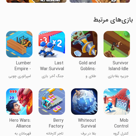
بازی‌های مرتبط
Lumber
Last
Gold and
Survivor
Empire -
War:Survival
Goblins:
Island-Idle
Idle Games
Game
Mining
Game
جزیره بقا-بازی
طلای و
جنگ آخر: بازی
امپراتوری چوبی
Games
بی‌وقفه
گابلین‌ها: ادغام
بقا
بی‌کار: بازی
بی‌کار
تایکون
Hero Wars:
Berry
Whiteout
Mob
Alliance
Factory
Survival
Control
RPG Legend
Tycoon
کنترل گروه
بقا در برف
تاجر کارخانه
قهرمانان به