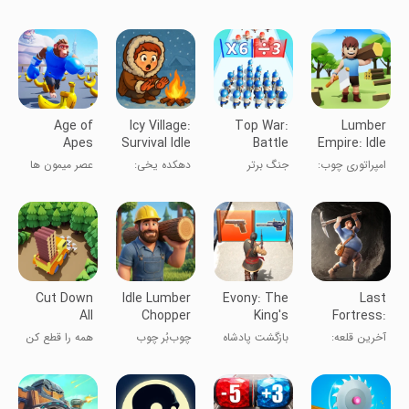
آدمک‌ها
توت‌فرنگی
حضور شما نیاز
دارند!
Age of
Icy Village:
Top War:
Lumber
Apes
Survival Idle
Battle
Empire: Idle
Game
Wood Inc
امپراتوری چوب:
جنگ برتر
دهکده یخی:
عصر میمون ها
شرکت بیکار
بقا بی‌وقفه
Cut Down
Idle Lumber
Evony: The
Last
All
Chopper
King's
Fortress:
Empire Inc
Return
Underground
آخرین قلعه:
بازگشت پادشاه
چوب‌بُر چوب
همه را قطع کن
زیرزمین