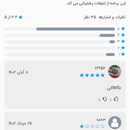
‏این برنامه از تبلیغات پشتیبانی می کند.
نظرات و امتیازها
۳۵ نظر
۴.۴ از ۵
۵
۴
۳
۲
۱
۱۷۹۵۲
٨ آبان ١٤٠٢
★★★★★
عآآااااآالی
۱
۱
حمید
٢٥ مرداد ١٤٠٢
☆☆☆☆★