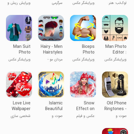
Styles
Camera
Photo
Photo Art
لوک‌لب: هنر
ویرایشگر عکس
سرگرمی
ویرایش ریش و
Editor
Editor
عکس سالنامه
شکم شش تایی
مو در تصاویر
هوش مصنوعی
هوش مصنوعی
Man Suit
Hairy - Men
Biceps
Man Photo
Photo
Hairstyles
Photo
Editor :
Editor
beard &
Editor :
Man Hair st
ویرایشگر عکس
ویرایشگر عکس
مردان مو -
ویرایشگر عکس
Strong
مرد: مدل
عضلات و
مدل‌های مو و
در کت و شلوار
Arms &
موهای مردانه
بازوهای قوی
ریش
Muscle
Editor
Love Live
Islamic
Snow
Old Phone
Wallpaper
Beautiful
Effect on
Ringtones -
Romantic
Music
Photo -
Classic
صوت و
عکس و فیلم
صوت و
شخصی سازی
Editor
موسیقی
موسیقی