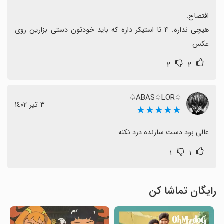
هیچی نداره. ۴ تا استیکر داره که باید خودتون دستی بزارین روی 
عکس
۲
۲
♤ABAS♤LOR♤
٣ تیر ١٤٠٢
★★★★★
عالی بود دست سازنده درد نکنه
۱
۱
رایگان تماشا کن