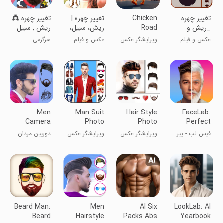
تغییر چهره
Chicken
تغییر چهره |
تغییر چهره 👸
_ریش و‌
Road
ریش، سبیل،
ریش , سبیل
سبیل
مو، عینک
عکس و فیلم
ویرایشگر عکس
عکس و فیلم
سرگرمی
ریش
Men
Man Suit
Hair Style
FaceLab:
Camera
Photo
Photo
Perfect
Editor: Men
Editor
Face Editor
فیس لب - پیر
ویرایشگر عکس
ویرایشگر عکس
دوربین مردان
Suit Photo
کردن چهره
مدل مو
کت و شلوار
Montage
مردانه: مونتاژ
2020
عکس کت و
شلوار 2020
Beard Man:
Men
AI Six
LookLab: AI
Beard
Hairstyle
Packs Abs
Yearbook