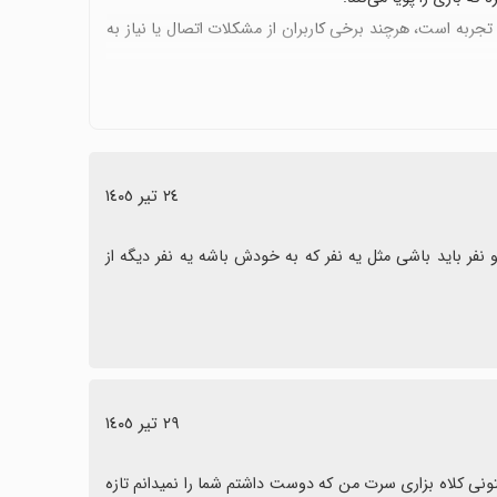
ربه است، هرچند برخی کاربران از مشکلات اتصال یا نیاز به
 باشد، باگ‌های occasional گزارش شده‌اند و برخی محتواها یا ماسک‌ها قفل‌اند یا دسترسی‌شان محدود
٢٤ تیر ١٤٠٥
برای دورهمی هستید، دوئل استیکمن گزینه خوبی است و با
شمشیر بازیش خیلی خوبه دونفره می‌تونیم با هر کی که دلت بخواد فقط دو نفر باید باشی مثل یه نفر که به خودش باشه یه نفر دیگه از 
٢٩ تیر ١٤٠٥
خیلی خوب است میشه با دوستت هم بری میتونی رنگ خودت را اوز کنی میتونی کلاه بزاری سرت من که دوست داشتم شما را نمیدانم تازه 