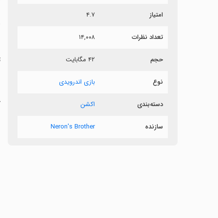
امتیاز
۴.۷
د
تعداد نظرات
۱۴,۰۰۸
حجم
۴۲ مگابایت
ت
نوع
بازی اندرویدی
‏
دسته‌بندی
اکشن
سازنده
Neron's Brother