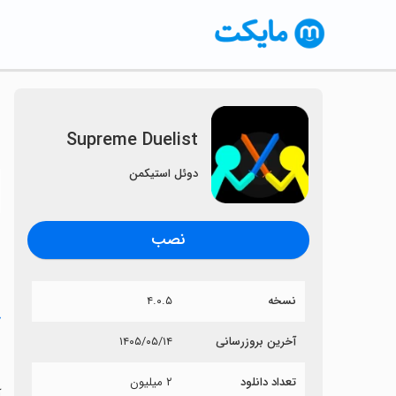
Supreme Duelist
دوئل استیکمن
〈
نصب
نسخه
۴.۰.۵
خ
آخرین بروزرسانی
۱۴۰۵/۰۵/۱۴
t
تعداد دانلود
۲ میلیون
آی