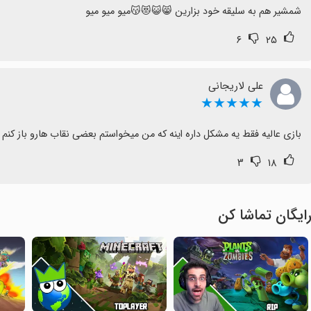
شمشیر هم به سلیقه خود بزارین 😸😺😻😽میو میو میو
۶
۲۵
علی لاریجانی
★★★★★
بازی عالیه فقط یه مشکل داره اینه که من میخواستم بعضی نقاب هارو باز کنم مث
۳
۱۸
ایگان تماشا کن