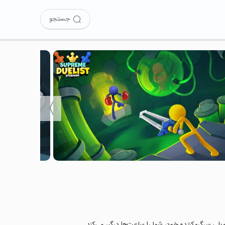
جستجو
〉