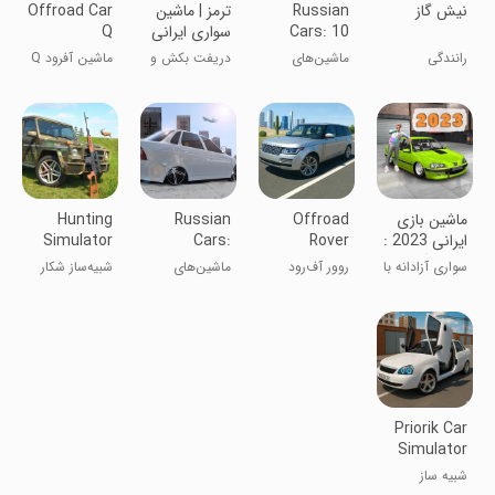
نیش گاز
Russian
ترمز | ماشین
Offroad Car
Cars: 10
سواری ایرانی
Q
and 12
رانندگی
ماشین‌های
دریفت بکش و
ماشین آفرود Q
روسی: 10 و 12
رانندگی کن
ماشین بازی
Offroad
Russian
Hunting
ایرانی 2023 :
Rover
Cars:
Simulator
گشت آزاد
Priorik
4x4
سواری آزادانه با
روور آف‌رود
ماشین‌های
شبیه‌ساز شکار
کاراکتر !
روسی
۴x۴
Priorik Car
Simulator
شبیه ساز