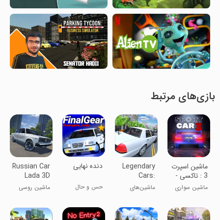
بازی‌های مرتبط
دنده نهایی
‏‏‏‏‏ماشین اسپرت
Legendary
Russian Car
3 : تاکسی -
Cars:
Lada 3D
پلیس
Crown
حس و حال
ماشین سواری
ماشین‌های
ماشین روسی
واقعی رانندگی
چند نفره
افسانه‌ای: تاج
لادا ۳D