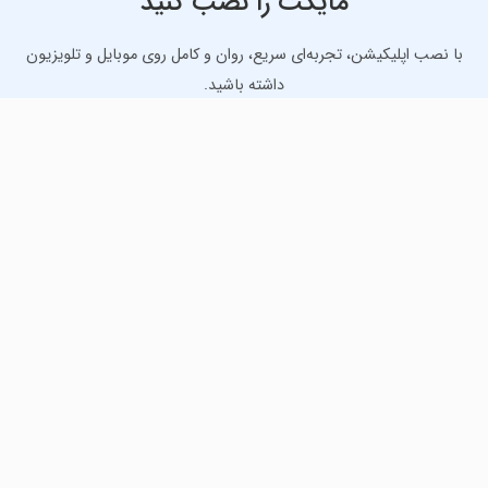
مایکت را نصب کنید
با نصب اپلیکیشن، تجربه‌ای سریع، روان و کامل روی موبایل و تلویزیون
داشته باشید.
دانلود نسخه موبایل
دانلود نسخه تلویزیون TV
لذت دانلود جدیدترین بازی‌ها و بهترین برنامه‌های اندروید از
مایکت!
دانلود جدیدترین بازی‌های اندروید برای اوقات فراغت و دریافت
بهترین برنامه‌های کاربردی برای انجام انواع فعالیت‌های روزانه. لینک
مستقیم، رایگان و سریع، تست شده و امن با نصب خودکار دیتا‍.