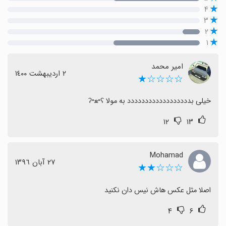
۴
۳
۲
۱
امیر محمد
٢ اردیبهشت ١٤٠٠
☆☆☆☆★
خیلی بدددددددددددددددددد به مولا ʕ•ﻌ•ʔ
۱۲
۱۳
Mohamad
٢٧ آبان ١٣٩٦
☆☆☆★★
اصلا مثل عکس هاش نیس دان نکنید
۴
۶