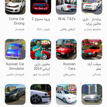
پرایدباز - بازی
REAL TAZs
‏ورود ممنوع 2
Crime Car
ماشین پراید
Driving
Simulator
ماشینتو بساز و
تازهای واقعی
شیش دانگ
شبیه‌ساز
دریفت بکش!
رانندگی کن!
رانندگی
ماشین‌های
جنایی
سبقت آزاد:
Russian
ماشین بازی
Russian Car
سفر
Cars
ایرانی 2024
Simulator
2019
Simulator
رانندگی
ماشین‌های
گنگستر یه شهر
شبیه‌ساز ماشین
روسی: ۹۹ و ۹
باش !
روسی 2019
در شهر