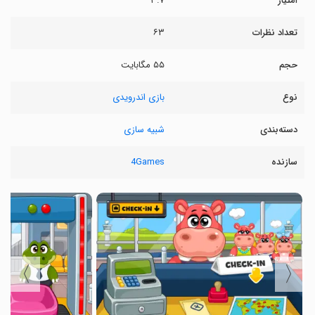
امتیاز
۳.۷
تعداد نظرات
۶۳
حجم
۵۵ مگابایت
نوع
بازی اندرویدی
دسته‌بندی
شبیه سازی
سازنده
4Games
〉
〈