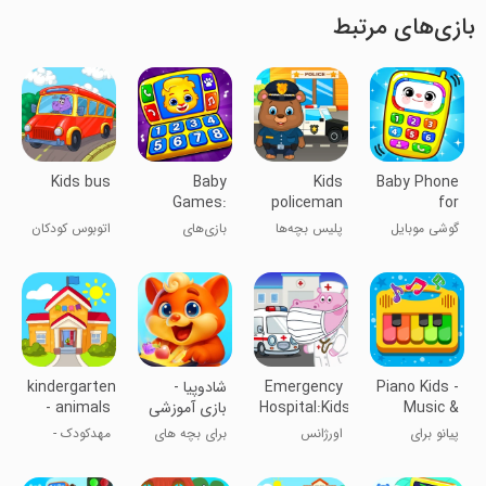
بازی‌های مرتبط
Kids bus
Baby
Kids
Baby Phone
Games:
policeman
for
Piano &
Toddlers
گوشی موبایل
پلیس بچه‌ها
بازی‌های
اتوبوس کودکان
Baby Phone
Games
برای بچه‌ها
کودکان: پیانو و
تلفن بچه‌ها
Piano Kids -
Emergency
‏‏‏‏‏‏‏‏‏‏‏شادوپیا -
kindergarten
Music &
Hospital:Kids
بازی آموزشی
- animals
Songs
Doctor
کودک
پیانو برای
اورژانس
برای بچه های
مهدکودک -
کودکان
بیمارستان
خوب ایران
حیوانات