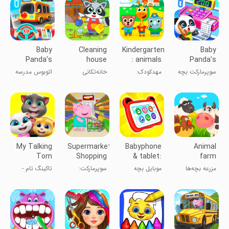
Baby
Cleaning
Kindergarten
Baby
Panda's
house
: animals
Panda's
School Bus
Supermarket
سوپرمارکت بچه
مهدکودک:
خانه‌تکانی
اتوبوس مدرسه
پاندا
حیوانات
پاندا کوچولو
My Talking
Supermarket:
Babyphone
Animal
Tom
Shopping
& tablet:
farm
Friends
Games
baby
مزرعه بچه‌ها
موبایل بچه
سوپرمارکت:
تاکینگ تام -
games
کوچولو
بازی‌های خرید
دوستان تام
سخنگو