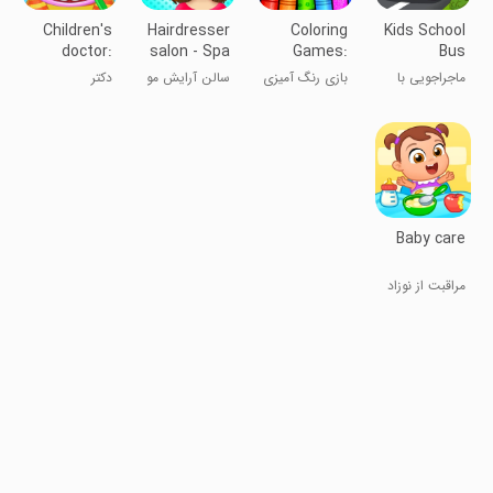
Children's
Hairdresser
Coloring
Kids School
doctor:
salon - Spa
Games:
Bus
Dentist
salon
Color &
Adventure
ماجراجویی با
بازی رنگ آمیزی
سالن آرایش مو
دکتر
Paint
اتوبوس مدرسه
و نقاشی
دندان‌پزشک
برای بچه‌ها
کودکان
کودکان
Baby care
مراقبت از نوزاد