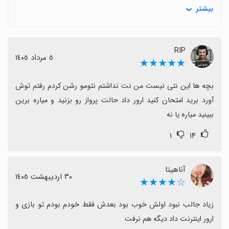
برخی مشکلات به صورت موقتی مطرح شده‌اند مانند لگ
بیشتر
گاه‌به‌گاه، ارورهای پرواز و محتواهای صریح که برای برخی
آزاردهنده است و نیاز به بهبود دارد.
درخواست‌های رایج شامل اضافه‌شدن قطار به نقشه، امکان
RIP
٥ مرداد ١٤٠٥
مود آیتم‌ها و بهبود ظاهر کاراکترها است.
★★★★★
برخی کاربران ترجیح می‌دهند از گوگل پلی دانلود کنند تا
بچه ها این نتی نیست من نت نداشتم نتومو رشن کردم رفتم توش 
صرفه‌تر باشد.
آورد برید امتحان کنید ارور داد حالت پرواز رو بزنید و میاره برین 
اگر دنبال تجربه‌ای اکشن و پیکسلی با حال و هوای RP و
ببینید میاره یا نه
فرصت‌های به‌روزرسانی آینده هستید، این بازی گزینه مناسبی
است و پشتیبانی سازندگان می‌تواند با بازخوردها به بهبود
۱
۱۴
ادامه دهد.
آناهیتا
٣٠ اردیبهشت ١٤٠٥
☆★★★★
زیاد جالب نبود اولش خوب بود بعدش فقط خودم بودم تو بازی و 
ارور اینترنت داد دیگه هم نرفت