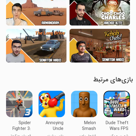
بازی‌های مرتبط
Spider
Annoying
Melon
Dude Theft
Fighter 3:
Uncle
Smash
Wars FPS
Action
Punch
Open world
شهر بر و بکس
انفجار ملون
بازی مشت
قهرمان عنکبوتی