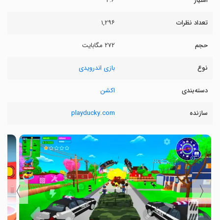
امتیاز
۴.۶
تعداد نظرات
۱,۲۹۶
حجم
۲۷۲ مگابایت
نوع
بازی اندرویدی
دسته‌بندی
اکشن
سازنده
playducky.com
〉
〈