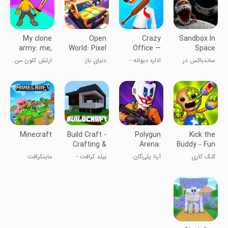
My clone
Open
Crazy
Sandbox In
army: me,
World: Pixel
Office —
Space
myself & I
Outlaw
Slap &
ساندباکس در
اداره دیوانه -
دنیای باز:
ارتش کلون من
Smash
فضا
سیلی و خرد
خلافکار پیکسلی
کردن
Minecraft
Build Craft -
Polygun
Kick the
Crafting &
Arena:
Buddy－Fun
Building 3D
Online
Action
کتک کاری
آرنا پلی‌گان:
بیلد کرافت -
ماینکرافت
Games
Shooter
Game
عروسک
تیرانداز آنلاین
ساخت و ساز
سه‌بعدی