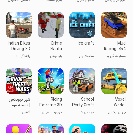
Game
Game®
عموی مزاحم
3
Indian Bikes
Crime
Ice craft
Mud
Driving 3D
Santa
Racing: 4х4
Off-Road
مسابقه گل و
ساخت یخ
بابا نوئل
رانندگی با
لای - بازی
جنایتکار
موتورهای هندی
همستر کامبت
Voxel
School
Riding
شهر بروبکس
World:
Party Craft
Extreme 3D
| نسخه مود
Sandbox
شده
جهان وکسل:
مهمانی در
دوچرخه سواری
اکشن
Online
آنلاین سند
مدرسه
سه بعدی
باکس