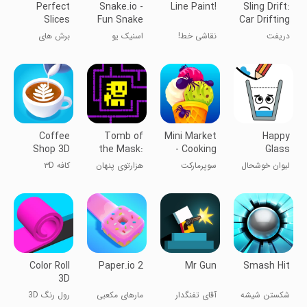
Perfect
Snake.io -
Line Paint!
Sling Drift:
Slices
Fun Snake
Car Drifting
.io Games
Game
دریفت
نقاشی خط!
اسنیک یو
برش های
زنجیره‌ای
خوردن کرم و
مساوی
مار
Coffee
Tomb of
Mini Market
Happy
Shop 3D
the Mask:
- Cooking
Glass
Old Maze
Game
لیوان خوشحال
سوپرمارکت
هزارتوی پنهان
کافه ۳D
کوچک - بازی
آشپزی
Color Roll
Paper.io 2
Mr Gun
Smash Hit
3D
شکستن شیشه
آقای تفنگدار
مارهای مکعبی
رول رنگ 3D