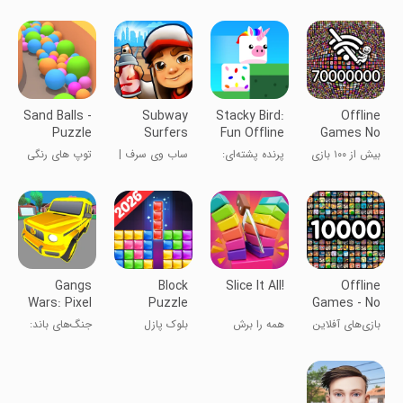
2
Sand Balls -
Subway
Stacky Bird:
Offline
Puzzle
Surfers
Fun Offline
Games No
Game
Game
WiFi
بیش از ۱۰۰ بازی
پرنده پشته‌ای:
ساب وی سرف |
توپ های رنگی
internet
آفلاین -
بازی سرگرم
subway surf
سرگرمی بدون
کننده آفلاین
وای‌فای
Gangs
Block
Slice It All!
Offline
Wars: Pixel
Puzzle
Games - No
Shooter RP
Wifi Games
بازی‌های آفلاین
همه را برش
بلوک پازل
جنگ‌های باند:
- بازی‌های
بده!
تیرانداز پیکسلی
بدون وای‌فای
RP