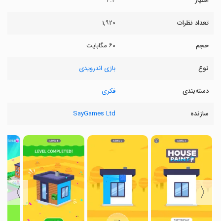
امتیاز
۴.۴
تعداد نظرات
۱,۹۲۰
حجم
۶۰ مگابایت
نوع
بازی اندرویدی
دسته‌بندی
فکری
سازنده
SayGames Ltd
〉
〈