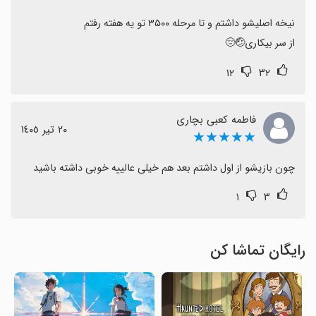
از سر بیکاری🤕😔
۱۲
۳۲
فاطمه کعبی بچاری
٢٠ تیر ١٤٠٥
★★★★★
چون بازیشو از اول داشتم بعد هم خیلی عالییه خوبی داشته باشید
۱
۳
رایگان تماشا کن