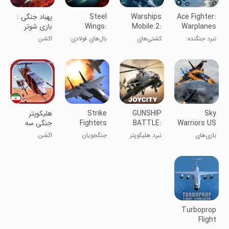
Ace Fighter:
Warships
Steel
‏‏‏‏‏‏‏‏پهباد جنگی :
Warplanes
Mobile 2:
Wings:
بازی شوتر
Game
Naval War
Aces
آنلاین
نبرد جنگنده:
کشتی‌های
بال‌های فولادی:
اکشن
بازی
جنگی موبایل ۲:
قهرمانان
هواپیماهای
جنگ دریایی
جنگی
Sky
GUNSHIP
Strike
‏‏‏هلیکوپتر
Warriors US
BATTLE:
Fighters
جنگی سه
Airplane
Helicopter
بعدی : فصل
بازی‌های
نبرد هلیکوپتر
جنگجویان
اکشن
Games
3D
انتقام
هواپیمای جنگی
جنگی
ضربه‌ای
آسمان
Turboprop
Flight