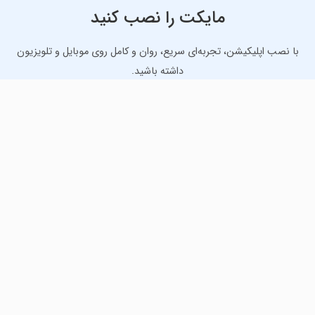
مایکت را نصب کنید
با نصب اپلیکیشن، تجربه‌ای سریع، روان و کامل روی موبایل و تلویزیون
داشته باشید.
دانلود نسخه موبایل
دانلود نسخه تلویزیون TV
لذت دانلود جدیدترین بازی‌ها و بهترین برنامه‌های اندروید از
مایکت!
دانلود جدیدترین بازی‌های اندروید برای اوقات فراغت و دریافت
بهترین برنامه‌های کاربردی برای انجام انواع فعالیت‌های روزانه. لینک