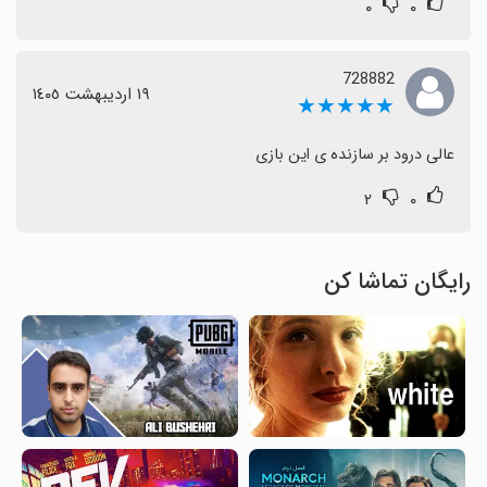
۰
۰
728882
١٩ اردیبهشت ١٤٠٥
★★★★★
عالی درود بر سازنده ی این بازی
۲
۰
رایگان تماشا کن