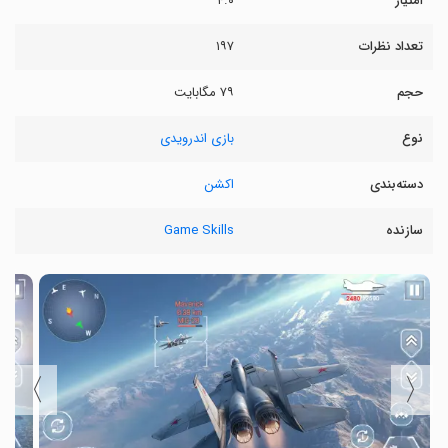
امتیاز
۴.۰
تعداد نظرات
۱۹۷
حجم
۷۹ مگابایت
نوع
بازی اندرویدی
دسته‌بندی
اکشن
سازنده
Game Skills
〉
〈