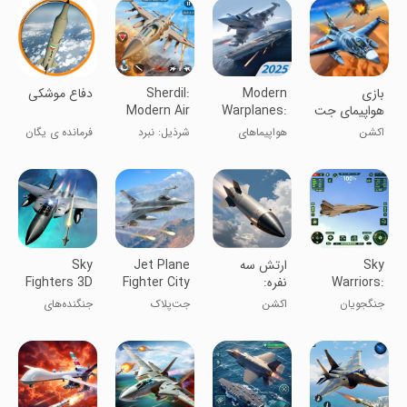
آسمان
بازی
Modern
Sherdil:
‏دفاع موشکی
هواپیمای جت
Warplanes:
Modern Air
جنگی
PvP
Jet
اکشن
هواپیماهای
شرذیل: نبرد
فرمانده ی یگان
Combat
Warfare
جنگی مدرن
جت‌های مدرن
موشکی
Sky
‏‏‏‏‏ارتش سه
Jet Plane
Sky
Warriors:
نفره:
Fighter City
Fighters 3D
Airplane
خیبرشکن
3D
جنگجویان
اکشن
جت‌پلاک
جنگنده‌های
Games
آسمان:
جنگنده در شهر
آسمان
بازی‌های
۳D
هواپیمایی