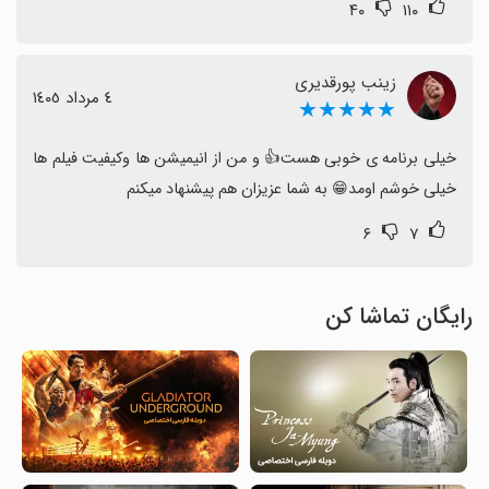
۴۰
۱۱۰
زینب پورقدیری
٤ مرداد ١٤٠٥
★★★★★
خیلی برنامه ی خوبی هست👍 و من از انیمیشن ها وکیفیت فیلم ها 
خیلی خوشم اومد😁 به شما عزیزان هم پیشنهاد میکنم
۶
۷
رایگان تماشا کن