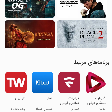
برنامه‌های مرتبط
‏‏‏‏‏‏‏‏‏‏‏‏‏‏‏‏‏‏‏‏‏گپ‎‌فیلم -
‏فیلم‌نت -
‏‏نماوا
‏‏‏تلوبیون
تماشای فیلم و
تماشای فیلم و
سریال با
سریال
دوبله
فیلم و
سینمای همراه
پخش‌زنده و