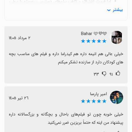
اما قیمت اشتراک و گاهی پیام‌های دسترسی، به‌ویژه با برخی
بیشتر
اپراتورها یا هنگام استفاده با ایرانسل یا مخابرات، به عنوان
محدودیت مطرح می‌شود.
برخی محتوها سانسور می‌شوند یا نیستند و تبلیغات نسبتاً
Bahar 🩷💜🩵
زیاد و گاهی باگ‌ها یا مشکلات دانلود و ورود وجود دارد که
٢ مرداد ١٤٠٥
★★★★★
باعث ناامید شدن برخی کاربران می‌شود.
کاربران درخواست‌هایی مانند اضافه شدن محتوای بیشتر از
خیلی عالی هم انیمه داره هم کیدراما داره و فیلم های مناسب بچه 
ترکیه و سایر زبان‌ها، بهبود جستجو، کاهش مصرف داده برای
های کودکان دارد از سازنده تشکر میکنم
دانلود و پشتیبانی از更多 اپراتورها را مطرح کرده‌اند.
۳۳
۹۱
در مجموع فیلیمو گزینه‌ی مناسبی برای کسانی است که به
دنبال یک کتابخانه متنوع با امکان استفاده آفلاین و تجربه
تماشای روی تلویزیون هستند، با وجود نیاز به بهبود
امیر پارسا
٢٦ تیر ١٤٠٥
★★★★★
قیمت‌گذاری و برخی مشکلات فنی و محتوایی.
خیلی خوبه چون تو فیلم‌های باحال و بچگانه و بزرگسالانه داره 
پیشنهاد من اینه که حتماً بریزین ضرر نمی‌کنید