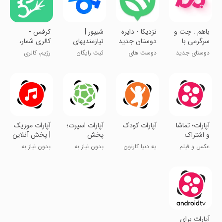
‏باهم : چت و
نزدیکا - دایره
شیپور |
‏‏کرفس -
سرگرمی با
دوستان جدید
نیازمندیهای
کالری شمار،
دوست هات
تو
رایگان
رژیم و تناسب
دوستای جدید
دوست های
ثبت رایگان
رژیم، کالری
اندام
پیدا کن !
جدید پیدا کن!
آگهی
شماری و
فستینگ
‏‏‏‏آپارات؛ تماشا
‏‏‏آپارات کودک
‏آپارات اسپرت؛
‏آپارات موزیک
و اشتراک
پخش
| پخش آنلاین
ویدیو
مسابقات
موسیقی
عکس و فیلم
یه دنیا کارتون
بدون نیاز به
بدون نیاز به
ورزشی
جدید
اشتراک
اشتراک
‏‏‏‏آپارات برای