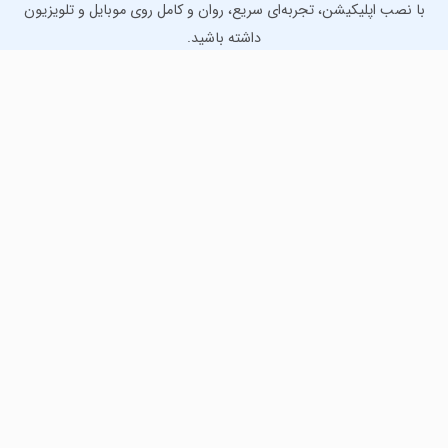
با نصب اپلیکیشن، تجربه‌ای سریع، روان و کامل روی موبایل و تلویزیون
داشته باشید.
دانلود نسخه موبایل
دانلود نسخه تلویزیون TV
لذت دانلود جدیدترین بازی‌ها و بهترین برنامه‌های اندروید از
مایکت!
دانلود جدیدترین بازی‌های اندروید برای اوقات فراغت و دریافت
بهترین برنامه‌های کاربردی برای انجام انواع فعالیت‌های روزانه. لینک
مستقیم، رایگان و سریع، تست شده و امن با نصب خودکار دیتا‍.