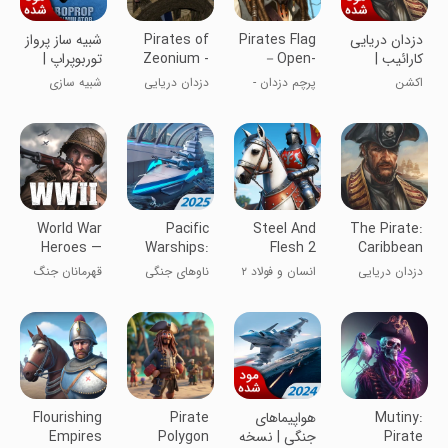
دزدان دریایی
Pirates Flag
Pirates of
شبیه ساز پرواز
کارائیب |
－Open-
Zeonium -
توربوپراپ |
نسخه مود
world RPG
3D RPG
نسخه مود
اکشن
پرچم دزدان -
دزدان دریایی
شبیه سازی
شده
شده
RPG دنیای آزاد
زئونیوم - RPG
۳D
World War
Pacific
Steel And
The Pirate:
Heroes —
Warships:
Flesh 2
Caribbean
WW2 PvP
Naval PvP
Hunt
دزدان دریایی
انسان و فولاد ۲
ناوهای جنگی
قهرمانان جنگ
FPS
در دریاهای
اقیانوس آرام
جهانی
کارائیب
Mutiny:
هواپیماهای
Pirate
Flourishing
Pirate
جنگی | نسخه
Polygon
Empires