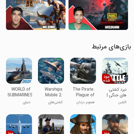
بازی‌های مرتبط
نبرد کشتی
The Pirate:
Warships
WORLD of
های جنگی |
Plague of
Mobile 2:
SUBMARINES:
نسخه مود
the Dead
Naval War
Navy PvP
اکشن
هجوم دزدان
کشتی‌های
دنیای
شده
دریایی مرده
جنگی موبایل ۲:
زیردریایی‌ها
جنگ دریایی