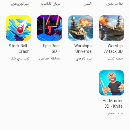
Survival
مود شده
Caribbean
بقا در دنیای
اکشن
دریای کارائیب
امپراتوری‌های
Sea
RPG
دزدان دریایی
دزد دریایی چند
شکوفا
ضلعی
Stack Ball -
Epic Race
Warships
Warship
Crash
3D –
Universe
Attack 3D
Platforms
Parkour
Naval
حمله کشتی
نبرد ناوهای
مسابقه حماسی
توپ برج شکن
Game
Battle
جنگی سه‌بعدی
جنگی جهانی
آدمک‌ها
Hit Master
3D - Knife
Assassin
هیت مستر -
ضارب حرفه‌ای