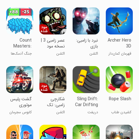
موتورهای هندی
موتورسواری
پرچالش!
Archer Hero
‏‏نبرد با زامبی:
عصر زامبی 3 |
Count
3D
بازی
نسخه مود
Masters:
تیراندازی
شده
Stickman
قهرمان کمان‌دار
اکشن
اکشن
جنگ آدمک‌ها
ترسناک
Games
۳D
Rope Slash
Sling Drift:
شکارچی
گشت پلیس
Car Drifting
زامبی: تک
موتوری
Game
تیرانداز |
کشیدن طناب
دریفت
اکشن
کابوس مجرمان
نسخه مود
زنجیره‌ای
شهر
شده