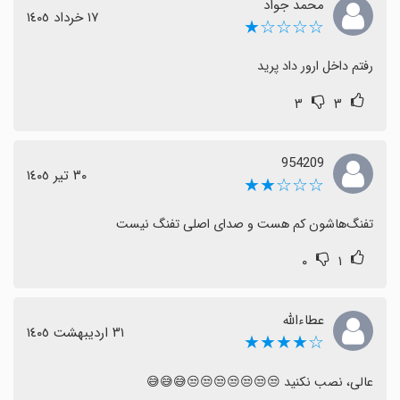
محمد جواد
١٧ خرداد ١٤٠٥
☆☆☆☆★
رفتم داخل ارور داد پرید
۳
۳
954209
٣٠ تیر ١٤٠٥
☆☆☆★★
تفنگ‌هاشون کم هست و صدای اصلی تفنگ نیست
۰
۱
عطاءالله
٣١ اردیبهشت ١٤٠٥
☆★★★★
عالی، نصب نکنید 😒😒😒😒😒😒😒😅😅😅