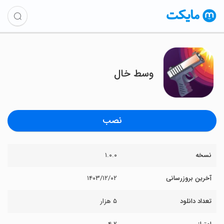
‏‏‏وسط خال
نصب
نسخه
۱.۰.۰
آخرین بروزرسانی
۱۴۰۳/۱۲/۰۲
تعداد دانلود
۵ هزار