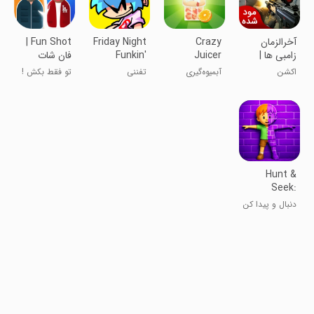
آخرالزمان
Crazy
Friday Night
‏‏‏Fun Shot |
زامبی ها |
Juicer
Funkin'
فان شات
نسخه مود
اکشن
آبمیوه‌گیری
تفننی
تو فقط بکش !
شده
دیوانه‌وار
Hunt &
Seek:
Disguise &
دنبال و پیدا کن
Escape