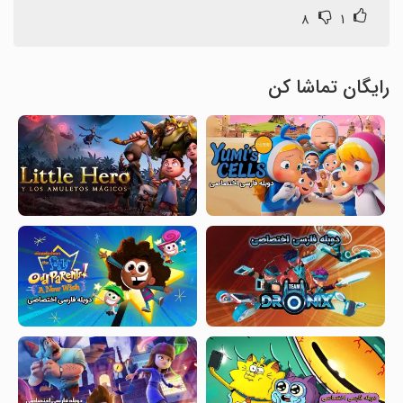
۸
۱
رایگان تماشا کن