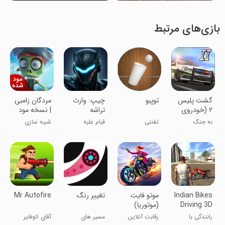
بازی‌های مرتبط
‏‏‏‏گشت پلیس
توپبو
‏‏‏‏‏‏چیپ: وارث
مردگان زامبی
٢ (خودروی
تراشه
| نسخه مود
پلیس)
شده
به جنگ
تفننی
قیام علیه
شبیه سازی
خلافکاران برو!
تاریکی
Indian Bikes
‏‏‏موتو فایت
تغییر رنگ
Mr Autofire
Driving 3D
(موتوریا)
رانندگی با
رقابت آنلاین
مسیر های
آقای اتوفایر