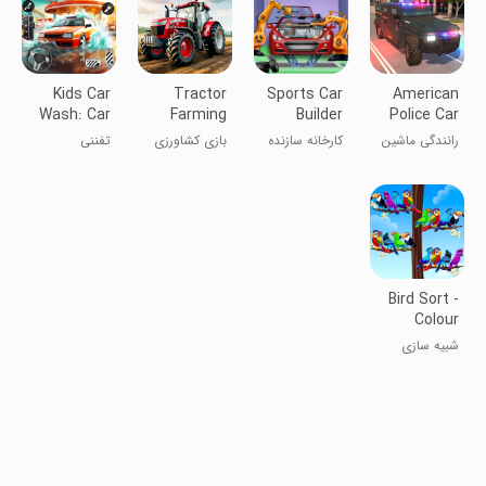
Kids Car
Tractor
Sports Car
American
Wash: Car
Farming
Builder
Police Car
Repair
Game: for
Factory
Driving
رانندگی ماشین
کارخانه سازنده
بازی کشاورزی
تفننی
Game
kids
پلیس آمریکایی
اتومبیل‌های
تراکتور: برای
ورزشی
بچه‌ها
Bird Sort -
Colour
Puzzle
شبیه سازی
Game