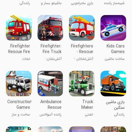
Car Driver
Game: Car
جدید
شبیه‌ساز راننده
بازی ماجراجویی
ماشینتو بساز و
رانندگی
Wash
آمبولانس
کامیون:
دریفت بکش!
شستشوی
ماشین
Firefighter
Firefighter:
Firefighters
Kids Cars
Rescue Fire
Fire Truck
- Rescue
Games
Truck
Games
Patrol
build a
ساخت ماشین
آتش‌نشانان -
آتش‌نشان:
نجات
truck
کودکانه
گشت نجات
بازی‌های خودرو
آتش‌نشان:
آتش‌نشانی
ماشین
آتش‌نشانی
بازی ماشین
Truck
Ambulance
Construction
سنگین
Maker
Rescue
Games
Build House
Driver 2017
Factory Car
رانندگی
تفننی
راننده آمبولانس
ساخت و ساز
Build
نجات ۲۰۱۷
خانه