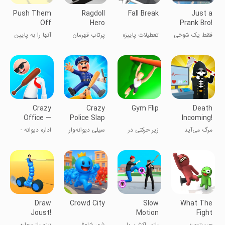
Push Them
Ragdoll
Fall Break
Just a
Off
Hero
Prank Bro!
Dismounting
فقط یک شوخی
تعطیلات پاییزه
پرتاب قهرمان
آنها را به پایین
Fly
برادر!
رگدال
هل بدهید
Crazy
Crazy
Gym Flip
Death
Office —
Police Slap
Incoming!
Slap &
- Smash
مرگ می‌آید
زیر حرکتی در
سیلی دیوانه‌وار
اداره دیوانه -
Smash
Cops
باشگاه
پلیس - خراب
سیلی و خرد
کردن پلیس‌ها
کردن
Draw
Crowd City
Slow
What The
Joust!
Motion
Fight
Action
چیستمورد
بازی اکشن با
شهر شلوغ
نیزه باز سواره