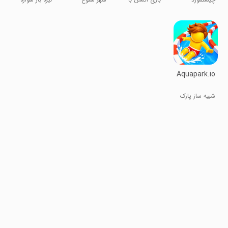
Game
حرکت کند
Aquapark.io
شبیه ساز پارک
آبی