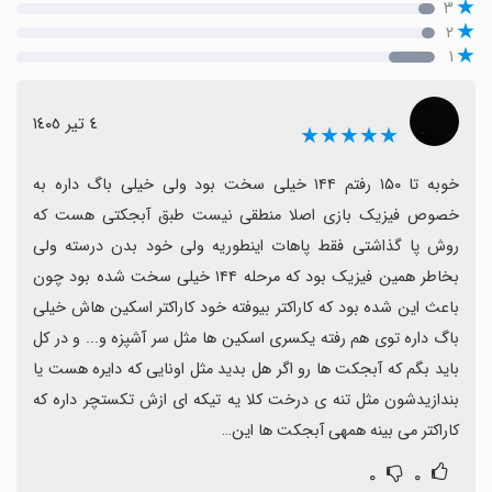
۳
۲
۱
٤ تیر ١٤٠٥
★★★★★
خوبه تا ۱۵۰ رفتم ۱۴۴ خیلی سخت بود ولی خیلی باگ داره به 
خصوص فیزیک بازی اصلا منطقی نیست طبق آبجکتی هست که 
روش پا گذاشتی فقط پاهات اینطوریه ولی خود بدن درسته ولی 
بخاطر همین فیزیک بود که مرحله ۱۴۴ خیلی سخت شده بود چون 
باعث این شده بود که کاراکتر بیوفته خود کاراکتر اسکین هاش خیلی 
باگ داره توی هم رفته یکسری اسکین ها مثل سر آشپزه و... و در کل 
باید بگم که آبجکت ها رو اگر هل بدید مثل اونایی که دایره هست یا 
بندازیدشون مثل تنه ی درخت کلا یه تیکه ای ازش تکستچر داره که 
کاراکتر می بینه همهی آبجکت ها این…
۰
۰