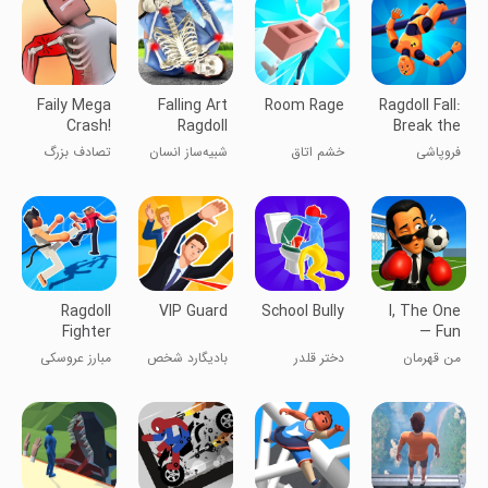
Faily Mega
Falling Art
Room Rage
Ragdoll Fall:
Crash!
Ragdoll
Break the
Simulator
Bones!
فروپاشی
خشم اتاق
شبیه‌ساز انسان
تصادف بزرگ
عروسکی:
رگدال در حال
فایلی!
استخوان‌ها را
سقوط
بشکن!
Ragdoll
VIP Guard
School Bully
I, The One
Fighter
— Fun
Fighting
من قهرمان
دختر قلدر
بادیگارد شخص
مبارز عروسکی
Game
هستم
مدرسه
ویژه