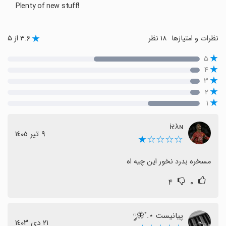
Plenty of new stuff!
نظرات و امتیازها
۱۸ نظر
۳.۶ از ۵
۵
۴
۳
۲
۱
ίરλɴ
٩ تیر ١٤٠٥
☆☆☆☆★
مسخره بدرد نخور این چیه اه
۴
۰
پیانیست ⋆.˚🦋༘
٢١ دی ١٤٠٣