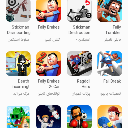
بشکن!
Stickman
Faily Brakes
Stickman
Faily
Dismounting
Destruction
Tumbler
5 Annihil
فایلی تامبلر
استیکمن -
کنترل فیلی
سقوط استیکمن
تخریب با
ماشین ۵
Death
Faily Brakes
Ragdoll
Fall Break
Incoming!
2: Car
Hero
Crash
Dismounting
تعطیلات پاییزه
پرتاب قهرمان
توقف‌های فایلی
مرگ می‌آید
Game
Fly
رگدال
۲: بازی تصادف
خودرو