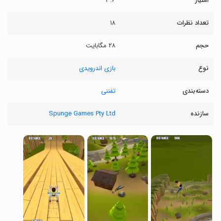
امتیاز
۳.۶
تعداد نظرات
۱۸
حجم
۲۸ مگابایت
نوع
بازی اندرویدی
دسته‌بندی
تفننی
سازنده
Spunge Games Pty Ltd