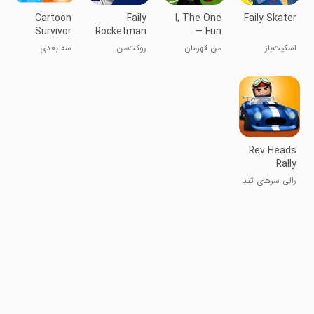
Cartoon
Faily
I, The One
Faily Skater
Survivor
Rocketman
— Fun
Fighting
اسکیت‌باز
من قهرمان
روکت‌من
سه بعدی
Game
بدشانسی
هستم
بی‌خیال
دوندگی
Rev Heads
Rally
رالی سرهای تند