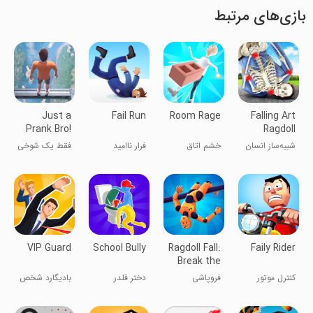
بازی‌های مرتبط
Just a
Fail Run
Room Rage
Falling Art
Prank Bro!
Ragdoll
Simulator
شبیه‌ساز انسان
خشم اتاق
فرار ناامید
فقط یک شوخی
رگدال در حال
برادر!
سقوط
VIP Guard
School Bully
Ragdoll Fall:
Faily Rider
Break the
Bones!
کنترل موتور
فروپاشی
دختر قلدر
بادیگارد شخص
فیلی
عروسکی:
مدرسه
ویژه
استخوان‌ها را