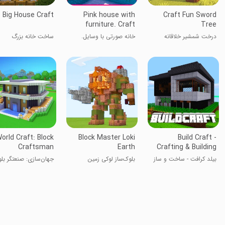
Big House Craft
Pink house with
Craft Fun Sword
furniture. Craft
Tree
maps and mods
درخت شمشیر خلاقانه
خانه صورتی با وسایل.
ساخت خانه بزرگ
نقشه‌ها و مدها بسازید
orld Craft: Block
Block Master Loki
Build Craft -
Craftsman
Earth
Crafting & Building
3D Games
بیلد کرافت - ساخت و ساز
بلوک‌ساز لوکی زمین
جهان‌سازی: صنعتگر بل
سه‌بعدی