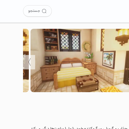
جستجو
〉