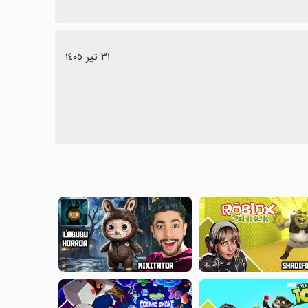
٣١ تیر ١٤٠٥