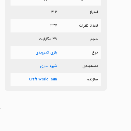
امتیاز
۳.۶
ب
تعداد نظرات
۲۳۷
ب
م
حجم
۳۹ مگابایت
د
ح
نوع
بازی اندرویدی
دسته‌بندی
شبیه سازی
‏
سازنده
Craft World Rain
ب
‏
د