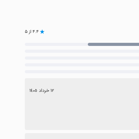
۴.۴ از ۵
١٢ خرداد ١٤٠٥