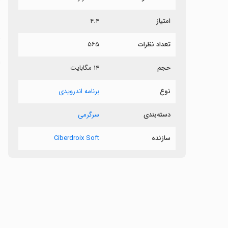
ر
امتیاز
۴.۴
ش
تعداد نظرات
۵۶۵
حجم
۱۴ مگابایت
س
نوع
برنامه اندرویدی
دسته‌بندی
سرگرمی
‏
سازنده
Ciberdroix Soft