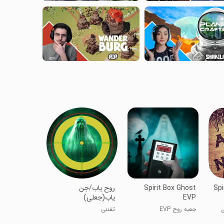
Spi
Spirit Box Ghost
روح یاب/جن
EVP
یاب(جعلی)
ی
جعبه روح EVP
تفننی