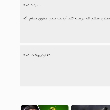
١ مرداد ١٤٠٥
عالی هست نصب کنید میشه منظورم دوربین ارواح بود بدون زمانی کنید ممنون میشم اگه درست کنید آپدیت بدین ممنون میشم اگه 
٢٥ اردیبهشت ١٤٠٥