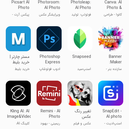
Picsart AI
Photoroom:
Photoleap:
Canva: AI
Photo
AI Photo
AI Photo
Photo &
Editor,
Editor
Generator
Video
کانوا - طراحی
فوتولپ: تولید
ویرایشگر عکس
پیکس آرت -
Video
Editor
لوگو و پوستر
کننده عکس با
فوتو روم
ادیت عکس و
هوش مصنوعی
فیلم
Banner
Snapseed
Photoshop
مستر چارتر |
Maker:
Express
خرید بلیط
طراحی بنر
Photo
هواپیما
سازنده بنر -
اسنپ‌سید
ادوب فوتو‌شاپ
خرید بلیط
Editor
طراحی بنر
هواپیما
SnapEdit -
‏تغییر رنگ
Remini - AI
Kling AI: AI
AI photo
عکس
Photo
Image&Video
Maker
Enhancer
editor
اسنپ‌ادیت -
عکس و فیلم
ریمینی - بهبود
کلینگ AI:
ویرایشگر عکس
کیفیت عکس
سازنده تصویر و