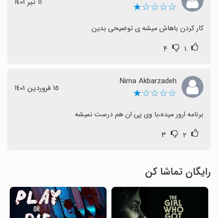
١١ تیر ١٤٠١
☆☆☆☆★
کار کردن باهاش میشه ی توضیحی بدین
۴
۱
Nima Akbarzadeh
١٥ فروردین ١٤٠١
☆☆☆☆★
برنامه ارور میده،با وی پی ان هم درست نمیشه
۳
۲
رایگان تماشا کن