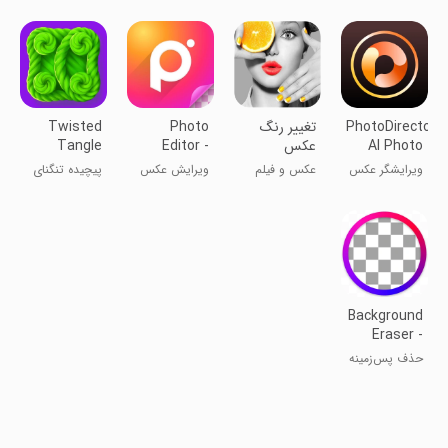
هوش مصنوعی
ویدیو با هوش
مصنوعی
PhotoDirector:
‏تغییر رنگ
Photo
Twisted
AI Photo
عکس
Editor -
Tangle
Polish
Editor
ویرایشگر عکس
عکس و فیلم
ویرایش عکس
پیچیده تنگنای
Background
Eraser -
Remove BG
حذف پس‌زمینه
- پاک‌کن BG